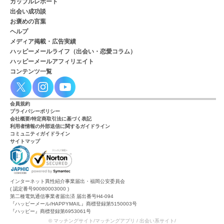
カップルレポート
出会い成功談
お褒めの言葉
ヘルプ
メディア掲載・広告実績
ハッピーメールライフ（出会い・恋愛コラム）
ハッピーメールアフィリエイト
コンテンツ一覧
会員規約
プライバシーポリシー
会社概要/特定商取引法に基づく表記
利用者情報の外部送信に関するガイドライン
コミュニティガイドライン
サイトマップ
インターネット異性紹介事業届出・福岡公安委員会
( 認定番号90080003000 )
第二種電気通信事業者届出済 届出番号H4-094
『ハッピーメール/HAPPYMAIL』商標登録第5150003号
『ハッピー』商標登録第6953061号
© マッチングサイト/マッチングアプリ / 出会い系サイト/