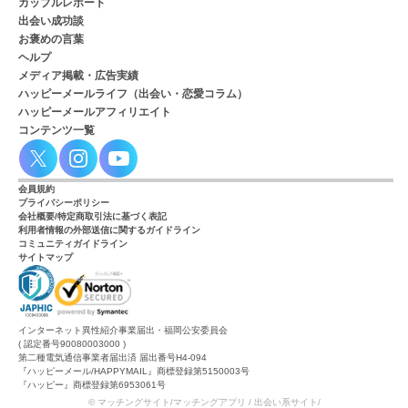
カップルレポート
出会い成功談
お褒めの言葉
ヘルプ
メディア掲載・広告実績
ハッピーメールライフ（出会い・恋愛コラム）
ハッピーメールアフィリエイト
コンテンツ一覧
会員規約
プライバシーポリシー
会社概要/特定商取引法に基づく表記
利用者情報の外部送信に関するガイドライン
コミュニティガイドライン
サイトマップ
インターネット異性紹介事業届出・福岡公安委員会
( 認定番号90080003000 )
第二種電気通信事業者届出済 届出番号H4-094
『ハッピーメール/HAPPYMAIL』商標登録第5150003号
『ハッピー』商標登録第6953061号
© マッチングサイト/マッチングアプリ / 出会い系サイト/