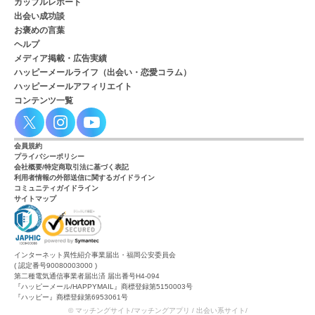
カップルレポート
出会い成功談
お褒めの言葉
ヘルプ
メディア掲載・広告実績
ハッピーメールライフ（出会い・恋愛コラム）
ハッピーメールアフィリエイト
コンテンツ一覧
会員規約
プライバシーポリシー
会社概要/特定商取引法に基づく表記
利用者情報の外部送信に関するガイドライン
コミュニティガイドライン
サイトマップ
インターネット異性紹介事業届出・福岡公安委員会
( 認定番号90080003000 )
第二種電気通信事業者届出済 届出番号H4-094
『ハッピーメール/HAPPYMAIL』商標登録第5150003号
『ハッピー』商標登録第6953061号
© マッチングサイト/マッチングアプリ / 出会い系サイト/