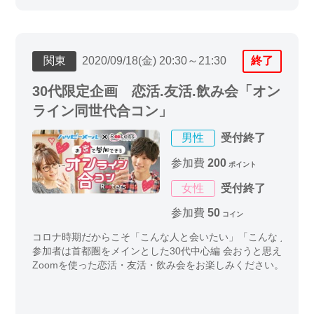
関東
2020/09/18(金) 20:30～21:30
終了
30代限定企画 恋活.友活.飲み会「オン
ライン同世代合コン」
男性
受付終了
参加費
200
ポイント
女性
受付終了
参加費
50
コイン
コロナ時期だからこそ「こんな人と会いたい」「こんな 人と話
参加者は首都圏をメインとした30代中心編 会おうと思えば会
Zoomを使った恋活・友活・飲み会をお楽しみください。