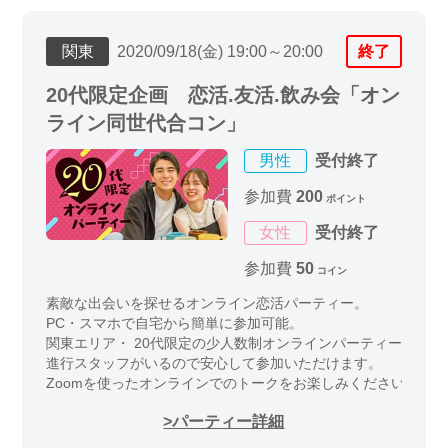
関東
2020/09/18(金) 19:00～20:00
終了
20代限定企画 恋活.友活.飲み会「オン
ライン同世代合コン」
男性
受付終了
参加費
200
ポイント
女性
受付終了
参加費
50
コイン
素敵な出会いを探せるオンライン恋活パーティー。
PC・スマホで自宅から簡単に参加可能。
関東エリア・ 20代限定の少人数制オンラインパーティーイベン
進行スタッフがいるので安心して参加いただけます。
Zoomを使ったオンラインでのトークをお楽しみください
パーティー詳細