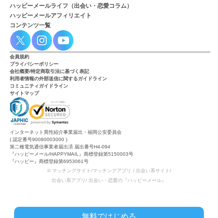
ハッピーメールライフ（出会い・恋愛コラム）
ハッピーメールアフィリエイト
コンテンツ一覧
会員規約
プライバシーポリシー
会社概要/特定商取引法に基づく表記
利用者情報の外部送信に関するガイドライン
コミュニティガイドライン
サイトマップ
インターネット異性紹介事業届出・福岡公安委員会
( 認定番号90080003000 )
第二種電気通信事業者届出済 届出番号H4-094
『ハッピーメール/HAPPYMAIL』商標登録第5150003号
『ハッピー』商標登録第6953061号
© マッチングサイト/マッチングアプリ / 出会い系サイト/
出会い系アプリ/ 出会い・恋愛の『ハッピーメール』
無料ではじめる