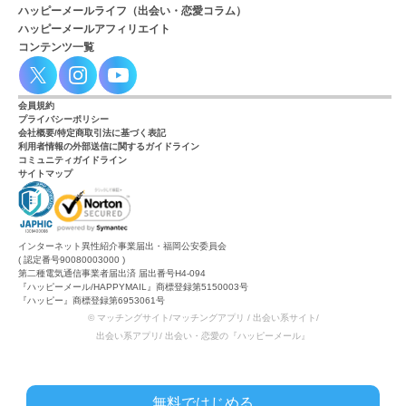
ハッピーメールライフ（出会い・恋愛コラム）
ハッピーメールアフィリエイト
コンテンツ一覧
会員規約
プライバシーポリシー
会社概要/特定商取引法に基づく表記
利用者情報の外部送信に関するガイドライン
コミュニティガイドライン
サイトマップ
インターネット異性紹介事業届出・福岡公安委員会
( 認定番号90080003000 )
第二種電気通信事業者届出済 届出番号H4-094
『ハッピーメール/HAPPYMAIL』商標登録第5150003号
『ハッピー』商標登録第6953061号
© マッチングサイト/マッチングアプリ / 出会い系サイト/
出会い系アプリ/ 出会い・恋愛の『ハッピーメール』
無料ではじめる