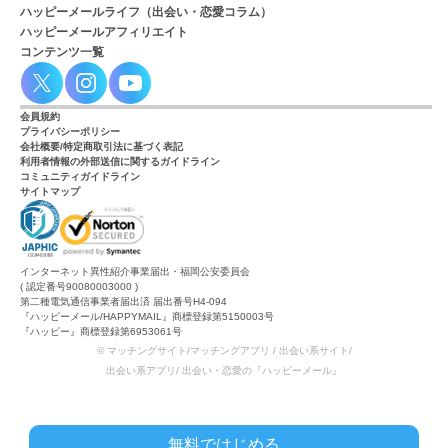
ハッピーメールライフ（出会い・恋愛コラム）
ハッピーメールアフィリエイト
コンテンツ一覧
会員規約
プライバシーポリシー
会社概要/特定商取引法に基づく表記
利用者情報の外部送信に関するガイドライン
コミュニティガイドライン
サイトマップ
インターネット異性紹介事業届出・福岡公安委員会
( 認定番号90080003000 )
第二種電気通信事業者届出済 届出番号H4-094
『ハッピーメール/HAPPYMAIL』商標登録第5150003号
『ハッピー』商標登録第6953061号
© マッチングサイト/マッチングアプリ / 出会い系サイト/
出会い系アプリ/ 出会い・恋愛の『ハッピーメール』
無料ではじめる