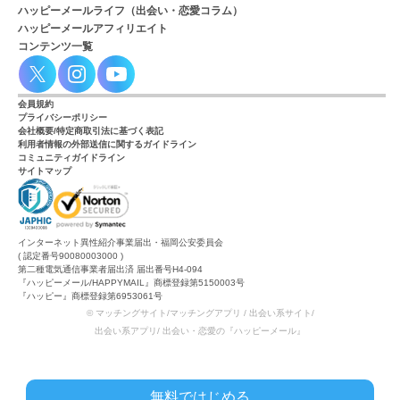
ハッピーメールライフ（出会い・恋愛コラム）
ハッピーメールアフィリエイト
コンテンツ一覧
会員規約
プライバシーポリシー
会社概要/特定商取引法に基づく表記
利用者情報の外部送信に関するガイドライン
コミュニティガイドライン
サイトマップ
インターネット異性紹介事業届出・福岡公安委員会
( 認定番号90080003000 )
第二種電気通信事業者届出済 届出番号H4-094
『ハッピーメール/HAPPYMAIL』商標登録第5150003号
『ハッピー』商標登録第6953061号
© マッチングサイト/マッチングアプリ / 出会い系サイト/
出会い系アプリ/ 出会い・恋愛の『ハッピーメール』
無料ではじめる