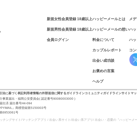
新規女性会員登録 18歳以上
ハッピーメールとは
メデ
新規男性会員登録 18歳以上
ハッピーメールの想い
ハッ
P
会員ログイン
料金について
ハッ
カップルレポート
コン
出会い成功談
お褒めの言葉
ヘルプ
取引法に基づく表記
利用者情報の外部送信に関するガイドライン
コミュニティガイドライン
サイトマッ
介事業届出・福岡公安委員会
( 認定番号90080003000 )
出済 届出番号H4-094
PYMAIL』商標登録第5150003号
953061号
マッチングサイト/マッチングアプリ / 出会い系サイト/
出会い系アプリ/ 出会い・恋愛の『ハッピーメ