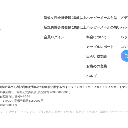
新規女性会員登録 18歳以上
ハッピーメールとは
メデ
新規男性会員登録 18歳以上
ハッピーメールの想い
ハッ
P
会員ログイン
料金について
ハッ
カップルレポート
コン
出会い成功談
お褒めの言葉
ヘルプ
取引法に基づく表記
利用者情報の外部送信に関するガイドライン
コミュニティガイドライン
サイトマッ
介事業届出・福岡公安委員会
( 認定番号90080003000 )
出済 届出番号H4-094
PYMAIL』商標登録第5150003号
953061号
マッチングサイト/マッチングアプリ / 出会い系サイト/
出会い系アプリ/ 出会い・恋愛の『ハッピーメ