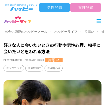
男性登録
女性登録
出会い恋愛のハッピーメール
ハッピーライフ
片思い
好
好きな人に会いたいときの行動や男性心理、相手に
会いたいと思われる方法
片思い
2021年4月21日
2026年1月23日
テクニック
女性向け
深層心理