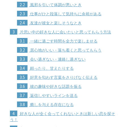
2.2
風邪を引いて体調が悪いとき
2.3
仕事がひと段落して気持ちに余裕がある
2.4
友達が彼女と楽しそうなとき
3
片思い中の好きな人に会いたいと思ってもらう方法
3.1
一緒に過ごす時間を全力で楽しませる
3.2
居心地がいい・落ち着くと思ってもらう
3.3
会い過ぎない・連絡し過ぎない
3.4
頼ったり、甘えたりする
3.5
好意を匂わす言葉をさりげなく伝える
3.6
彼の趣味や好きな話題を振る
3.7
返信しやすいラインを送る
3.8
癒しを与える存在になる
4
好きな人が全く会ってくれないときは新しい恋を探そ
う！