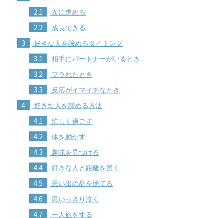
2.1
次に進める
2.2
成長できる
3
好きな人を諦めるタイミング
3.1
相手にパートナーがいるとき
3.2
フラれたとき
3.3
反応がイマイチなとき
4
好きな人を諦める方法
4.1
忙しく過ごす
4.2
体を動かす
4.3
趣味を見つける
4.4
好きな人と距離を置く
4.5
思い出の品を捨てる
4.6
思いっきり泣く
4.7
一人旅をする