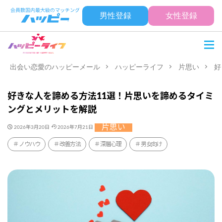
男性登録
女性登録
出会い恋愛のハッピーメール
ハッピーライフ
片思い
好
好きな人を諦める方法11選！片思いを諦めるタイミ
ングとメリットを解説
片思い
2026年3月20日
2026年7月21日
ノウハウ
改善方法
深層心理
男女向け