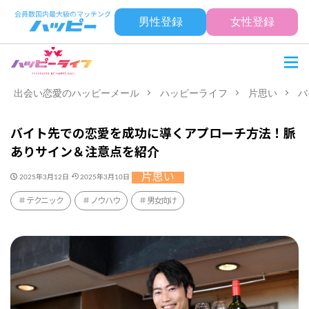
男性登録
女性登録
出会い恋愛のハッピーメール
ハッピーライフ
片思い
バ
バイト先での恋愛を成功に導くアプローチ方法！脈
ありサイン＆注意点を紹介
片思い
2025年3月12日
2025年3月10日
テクニック
ノウハウ
男女向け