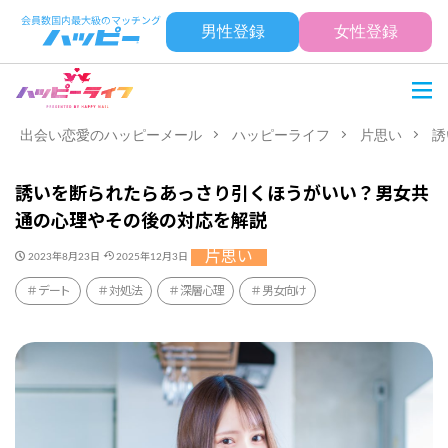
男性登録
女性登録
出会い恋愛のハッピーメール
ハッピーライフ
片思い
誘
誘いを断られたらあっさり引くほうがいい？男女共
通の心理やその後の対応を解説
片思い
2023年8月23日
2025年12月3日
デート
対処法
深層心理
男女向け