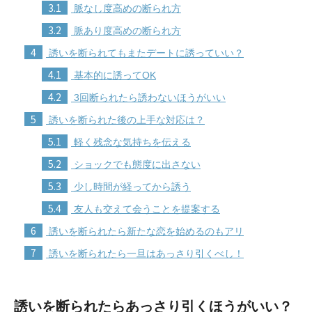
3.1
脈なし度高めの断られ方
3.2
脈あり度高めの断られ方
4
誘いを断られてもまたデートに誘っていい？
4.1
基本的に誘ってOK
4.2
3回断られたら誘わないほうがいい
5
誘いを断られた後の上手な対応は？
5.1
軽く残念な気持ちを伝える
5.2
ショックでも態度に出さない
5.3
少し時間が経ってから誘う
5.4
友人も交えて会うことを提案する
6
誘いを断られたら新たな恋を始めるのもアリ
7
誘いを断られたら一旦はあっさり引くべし！
誘いを断られたらあっさり引くほうがいい？