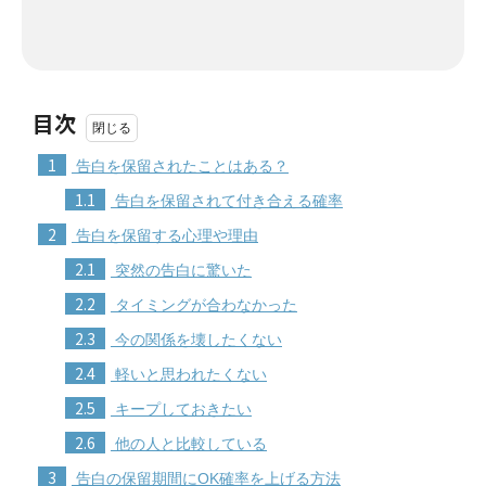
目次
1
告白を保留されたことはある？
1.1
告白を保留されて付き合える確率
2
告白を保留する心理や理由
2.1
突然の告白に驚いた
2.2
タイミングが合わなかった
2.3
今の関係を壊したくない
2.4
軽いと思われたくない
2.5
キープしておきたい
2.6
他の人と比較している
3
告白の保留期間にOK確率を上げる方法