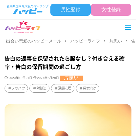
男性登録
女性登録
出会い恋愛のハッピーメール
ハッピーライフ
片思い
告
告白の返事を保留されたら脈なし？付き合える確
率・告白の保留期間の過ごし方
片思い
2023年10月24日
2024年2月28日
ノウハウ
対処法
深層心理
男女向け