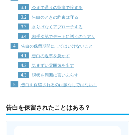
3.1
今まで通りの態度で接する
3.2
告白のときの約束は守る
3.3
さりげなくアプローチする
3.4
相手次第でデートに誘うのもアリ
4
告白の保留期間にしてはいけないこと
4.1
告白の返事を急かす
4.2
気まずい雰囲気を出す
4.3
現状を周囲に言いふらす
5
告白を保留されるのは脈なしではない！
告白を保留されたことはある？