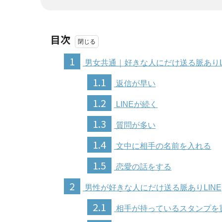
目次
1
男女共通｜好きな人にだけ送る脈ありL
1.1
返信が早い
1.2
LINEが続く
1.3
質問が多い
1.4
文中に相手の名前を入れる
1.5
恋愛の話をする
2
男性が好きな人にだけ送る脈ありLINE
2.1
相手が持っているスタンプを