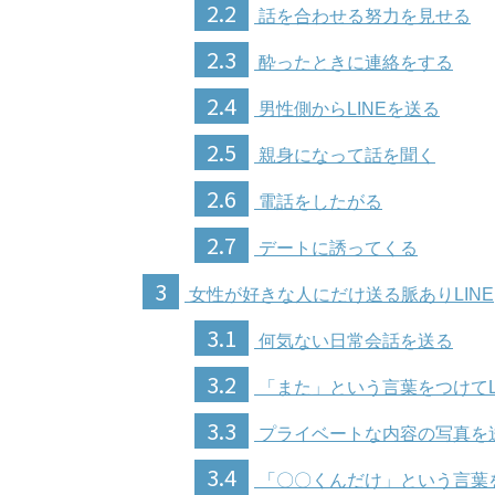
2.2
話を合わせる努力を見せる
2.3
酔ったときに連絡をする
2.4
男性側からLINEを送る
2.5
親身になって話を聞く
2.6
電話をしたがる
2.7
デートに誘ってくる
3
女性が好きな人にだけ送る脈ありLINE
3.1
何気ない日常会話を送る
3.2
「また」という言葉をつけてL
3.3
プライベートな内容の写真を
3.4
「〇〇くんだけ」という言葉