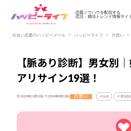
恋愛ノウハウを配信する
恋活・婚活トレンド情報サイ
出会い恋愛のハッピーメール
ハッピーライフ
片思い
【脈あり診断】男女別｜
アリサイン19選！
片思い
LINE
男女向
2023年11月12日
2024年8月12日