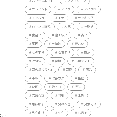
パワースポット
ファッション
プレゼント
メイク
メイク術
メンヘラ
モテ
ランキング
ロマンス詐欺
人気
体験談
出会い
動画紹介
占い
原因
吉崎綾
夢占い
女の本音
女性向け
婚活
対処法
復縁
心理テスト
恋の溜まりBar
恋愛
恋活
手相
改善方法
星座
映画
歌・曲
浮気
深層心理
特徴
生態
用語解説
男の本音
男女向け
男性向け
相性
石言葉
らで