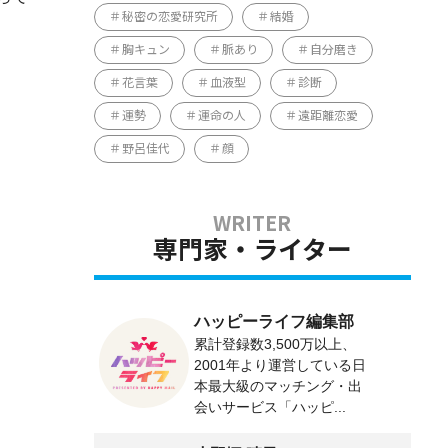
秘密の恋愛研究所
結婚
胸キュン
脈あり
自分磨き
花言葉
血液型
診断
運勢
運命の人
遠距離恋愛
野呂佳代
顔
専門家・ライター
ハッピーライフ編集部
累計登録数3,500万以上、
2001年より運営している日
本最大級のマッチング・出
会いサービス「ハッピ...