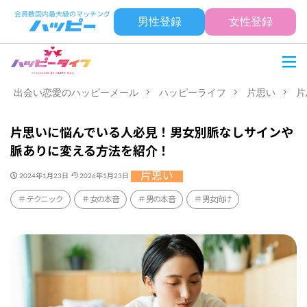
男性登録
女性登録
出会い恋愛のハッピーメール
ハッピーライフ
片思い
片
片思いに悩んでいる人必見！男女別脈なしサインや
脈ありに変える方法を紹介！
片思い
2024年1月23日
2026年1月23日
テクニック
女の本音
男の本音
男女向け