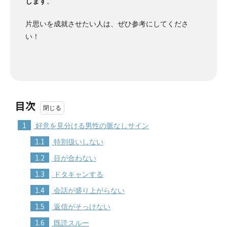
します
。
片思いを成就させたい人は、ぜひ参考にしてくださ
い！
目次
1
好意を見分ける男性の脈なしサイン
1.1
特別扱いしない
1.2
目が合わない
1.3
ドタキャンする
1.4
会話が盛り上がらない
1.5
返信がそっけない
1.6
既読スルー