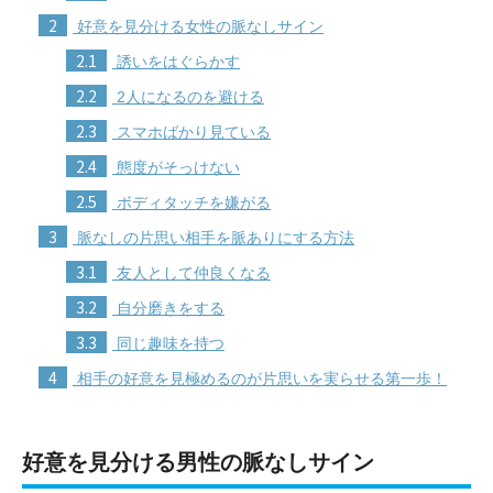
2
好意を見分ける女性の脈なしサイン
2.1
誘いをはぐらかす
2.2
2人になるのを避ける
2.3
スマホばかり見ている
2.4
態度がそっけない
2.5
ボディタッチを嫌がる
3
脈なしの片思い相手を脈ありにする方法
3.1
友人として仲良くなる
3.2
自分磨きをする
3.3
同じ趣味を持つ
4
相手の好意を見極めるのが片思いを実らせる第一歩！
好意を見分ける男性の脈なしサイン