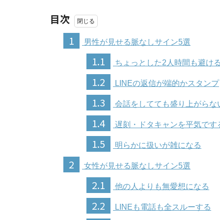
目次
1
男性が見せる脈なしサイン5選
1.1
ちょっとした2人時間も避け
1.2
LINEの返信が端的かスタンプ
1.3
会話をしてても盛り上がらな
1.4
遅刻・ドタキャンを平気です
1.5
明らかに扱いが雑になる
2
女性が見せる脈なしサイン5選
2.1
他の人よりも無愛想になる
2.2
LINEも電話も全スルーする