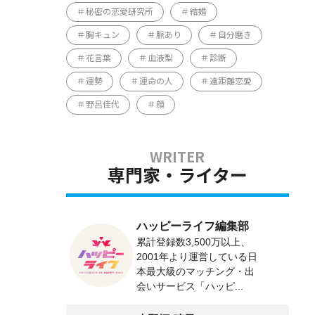
秘密の恋愛研究所
結婚
胸キュン
脈あり
自分磨き
花言葉
血液型
診断
運勢
運命の人
遠距離恋愛
野呂佳代
顔
専門家・ライター
ハッピーライフ編集部
累計登録数3,500万以上、
2001年より運営している日
本最大級のマッチング・出
会いサービス「ハッピ...