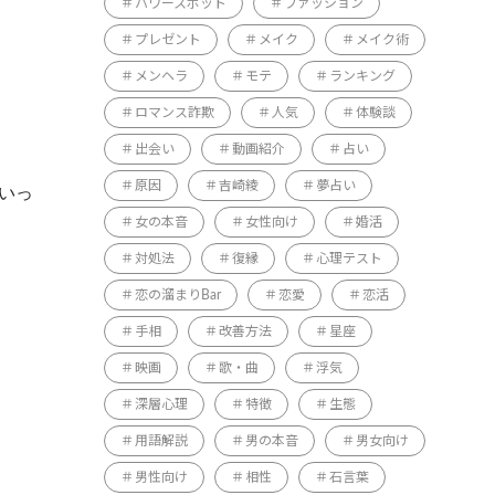
パワースポット
ファッション
プレゼント
メイク
メイク術
メンヘラ
モテ
ランキング
ロマンス詐欺
人気
体験談
出会い
動画紹介
占い
原因
吉崎綾
夢占い
いっ
女の本音
女性向け
婚活
対処法
復縁
心理テスト
恋の溜まりBar
恋愛
恋活
手相
改善方法
星座
映画
歌・曲
浮気
深層心理
特徴
生態
用語解説
男の本音
男女向け
男性向け
相性
石言葉