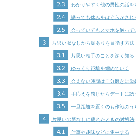
2.3
わかりやすく他の男性の話を
2.4
誘っても休みをはぐらかされ
2.5
会っていてもスマホを触って
3
片思い脈なしから脈ありを目指す方法
3.1
片思い相手のことを深く知る
3.2
ゆっくり距離を縮めていく
3.3
会えない時間は自分磨きに励
3.4
手応えを感じたらデートに誘
3.5
一旦距離を置くのも作戦のう
4
片思いの脈なしに疲れたときの対処法
4.1
仕事や趣味などに集中する