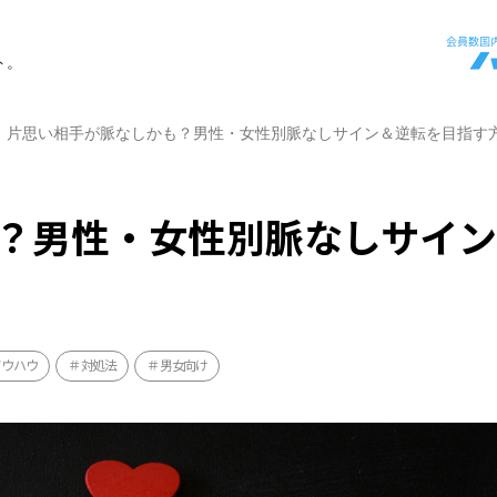
ト。
片思い相手が脈なしかも？男性・女性別脈なしサイン＆逆転を目指す
？男性・女性別脈なしサイ
ノウハウ
対処法
男女向け