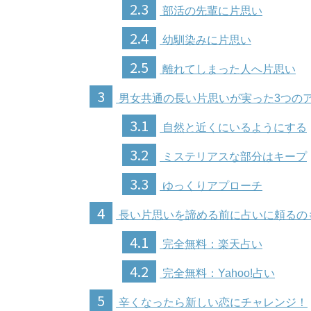
2.3
部活の先輩に片思い
2.4
幼馴染みに片思い
2.5
離れてしまった人へ片思い
3
男女共通の長い片思いが実った3つの
3.1
自然と近くにいるようにする
3.2
ミステリアスな部分はキープ
3.3
ゆっくりアプローチ
4
長い片思いを諦める前に占いに頼るの
4.1
完全無料：楽天占い
4.2
完全無料：Yahoo!占い
5
辛くなったら新しい恋にチャレンジ！