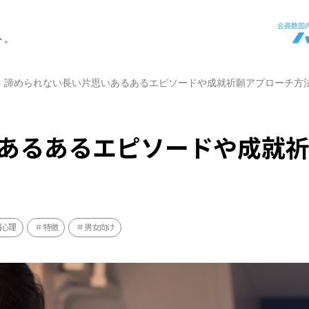
ト。
諦められない長い片思いあるあるエピソードや成就祈願アプローチ方
あるあるエピソードや成就
層心理
特徴
男女向け