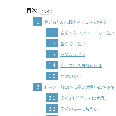
目次
1
長い片思いに陥りやすい人の特徴
1.1
自分からアプローチできない
1.2
告白できない
1.3
一途なタイプ
1.4
恋している自分が好き
1.5
自信がない
2
叶った！諦めた…長い片思いのあるあ
2.1
高校3年間同じ人に片思い
2.2
学校の先生に片思い