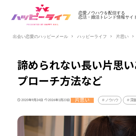
恋愛ノウハウを配信する
恋活・婚活トレンド情報サイ
出会い恋愛のハッピーメール
ハッピーライフ
片思い
諦められない長い片思い
プローチ方法など
片思い
ノウハウ
深
2020年9月24日
2026年1月23日