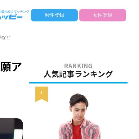
男性登録
女性登録
法など
祈願ア
人気記事ランキング