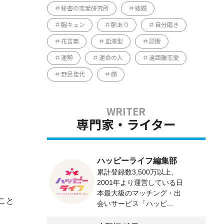
秘密の恋愛研究所
結婚
胸キュン
脈あり
自分磨き
花言葉
血液型
診断
運勢
運命の人
遠距離恋愛
野呂佳代
顔
専門家・ライター
ハッピーライフ編集部
累計登録数3,500万以上、
2001年より運営している日
本最大級のマッチング・出
こと
会いサービス「ハッピ...