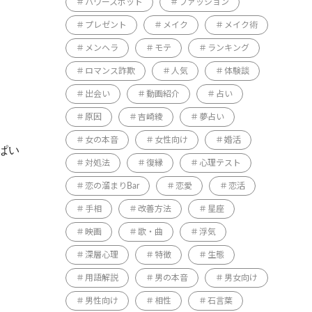
パワースポット
ファッション
プレゼント
メイク
メイク術
メンヘラ
モテ
ランキング
ロマンス詐欺
人気
体験談
出会い
動画紹介
占い
原因
吉崎綾
夢占い
女の本音
女性向け
婚活
ぱい
対処法
復縁
心理テスト
恋の溜まりBar
恋愛
恋活
手相
改善方法
星座
映画
歌・曲
浮気
深層心理
特徴
生態
用語解説
男の本音
男女向け
男性向け
相性
石言葉