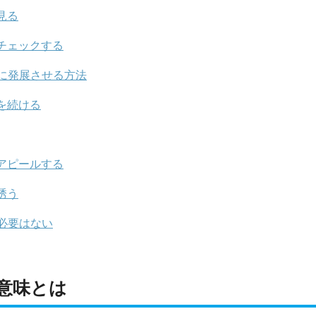
見る
チェックする
に発展させる方法
を続ける
アピールする
誘う
必要はない
意味とは