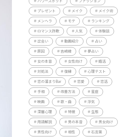
パワースポット
ファッション
プレゼント
メイク
メイク術
メンヘラ
モテ
ランキング
ロマンス詐欺
人気
体験談
出会い
動画紹介
占い
原因
吉崎綾
夢占い
女の本音
女性向け
婚活
対処法
復縁
心理テスト
恋の溜まりBar
恋愛
恋活
手相
改善方法
星座
映画
歌・曲
浮気
深層心理
特徴
生態
用語解説
男の本音
男女向け
男性向け
相性
石言葉