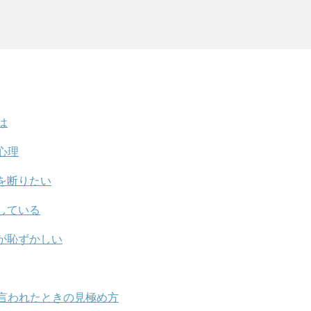
は
心理
を断りたい
している
が恥ずかしい
言われたときの見極め方