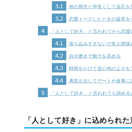
3.1
他の異性と仲良くして反応を
3.2
恋愛トークしたときの返答を
4
「人として好き」と言われてから恋愛
4.1
落ち込みすぎないで友人関係
4.2
自分磨きで魅力を高める
4.3
時間をかけて居心地のよさを
4.4
勇気を出してデートや食事に
5
「人として好き」と言われても諦める
「人として好き」に込められた