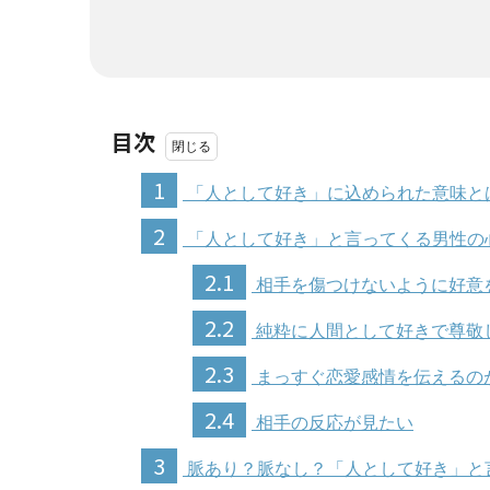
目次
1
「人として好き」に込められた意味と
2
「人として好き」と言ってくる男性の
2.1
相手を傷つけないように好意
2.2
純粋に人間として好きで尊敬
2.3
まっすぐ恋愛感情を伝えるの
2.4
相手の反応が見たい
3
脈あり？脈なし？「人として好き」と