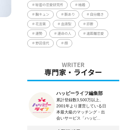
秘密の恋愛研究所
結婚
胸キュン
脈あり
自分磨き
花言葉
血液型
診断
運勢
運命の人
遠距離恋愛
野呂佳代
顔
専門家・ライター
ハッピーライフ編集部
累計登録数3,500万以上、
2001年より運営している日
本最大級のマッチング・出
会いサービス「ハッピ...