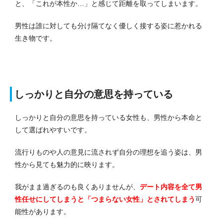
と、「これが本性か…」と感じて距離を取ってしまいます。
男性は誰に対しても分け隔てなく優しく接する姿に惹かれる
生き物です。
しっかりと自分の意思を持っている
しっかりと自分の意思を持っている女性も、男性から本命と
して選ばれやすいです。
流行りものや人の意見に流されず自分の理想を追う姿は、男
性から見ても魅力的に映ります。
我がまま過ぎるのも良くありませんが、
デート内容を全て男
性任せにしてしまうと「つまらない女性」とされてしまう
可
能性があります。