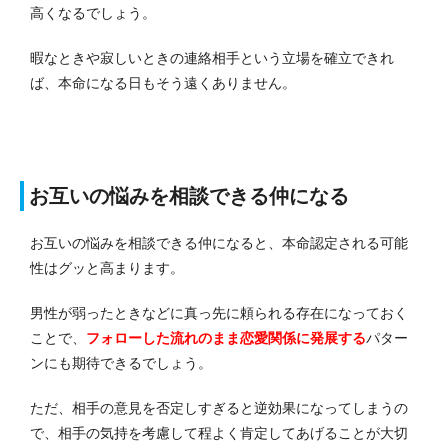
高くなるでしょう。
暇なときや寂しいときの連絡相手という立場を確立できれ
ば、本命になる日もそう遠くありません。
お互いの悩みを相談できる仲になる
お互いの悩みを相談できる仲になると、本命認定される可能
性はグッと高まります。
男性が弱ったときなどに真っ先に頼られる存在になっておく
ことで、
フォローした流れのまま恋愛関係に発展する
パター
ンにも期待できるでしょう。
ただ、相手の意見を否定しすぎると逆効果になってしまうの
で、相手の気持を考慮して程よく肯定してあげることが大切