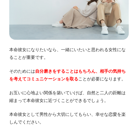
本命彼女になりたいなら、一緒にいたいと思われる女性にな
ることが重要です。
そのためには
自分磨きをすることはもちろん、
相手の気
持ち
を考えてコミュニケーションを取る
ことが必要になります。
お互いに心地よい関係を築いていけば、自然と二人の距離は
縮まって本命彼女に近づくことができるでしょう。
本命彼女として男性から大切にしてもらい、幸せな恋愛を楽
しんでください。