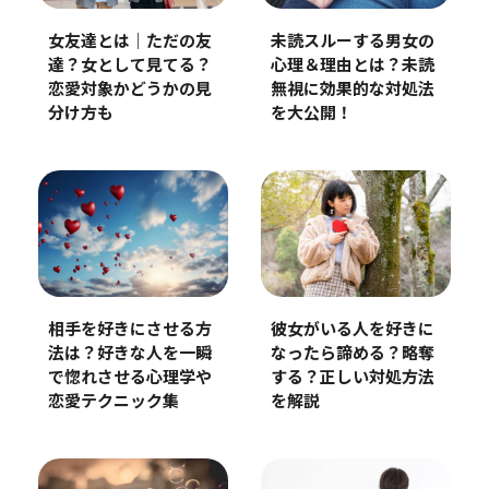
女友達とは｜ただの友
未読スルーする男女の
達？女として見てる？
心理＆理由とは？未読
恋愛対象かどうかの見
無視に効果的な対処法
分け方も
を大公開！
相手を好きにさせる方
彼女がいる人を好きに
法は？好きな人を一瞬
なったら諦める？略奪
で惚れさせる心理学や
する？正しい対処方法
恋愛テクニック集
を解説