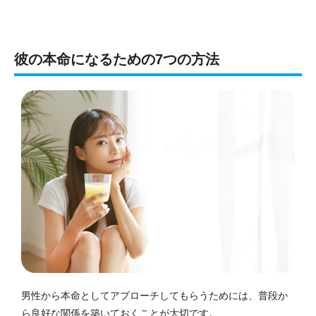
彼の本命になるための7つの方法
男性から本命としてアプローチしてもらうためには、普段か
ら良好な関係を築いておくことが大切です。