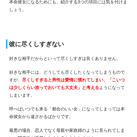
本命彼女になるためにも、紹介する3つの項目には気を付けま
しょう。
彼に尽くしすぎない
好きな相手だからといって尽くしすぎは良くありません。
好きな相手には、どうしても尽くしたくなってしまうもので
すが、
尽くしすぎると男性は愛情に慣れてしまい、「こいつ
は少しくらい放っておいても大丈夫」と考える
ようになって
しまいます。
呼べばいつでも来る「都合のいい女」になってしまっては本
命彼女から遠ざかるばかりです。
最悪の場合、恋人でなく母親や家政婦のように見られてしま