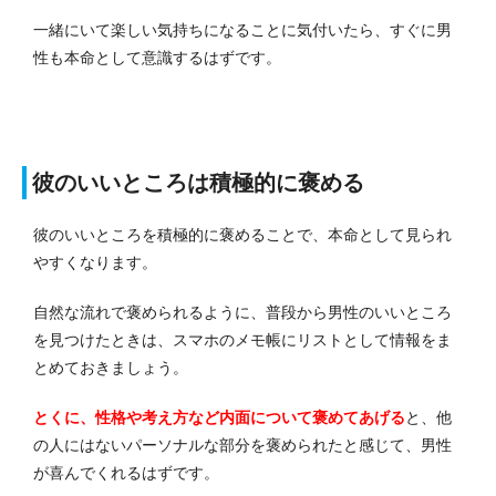
一緒にいて楽しい気持ちになることに気付いたら、すぐに男
性も本命として意識するはずです。
彼のいいところは積極的に褒める
彼のいいところを積極的に褒めることで、本命として見られ
やすくなります。
自然な流れで褒められるように、普段から男性のいいところ
を見つけたときは、スマホのメモ帳にリストとして情報をま
とめておきましょう。
とくに、性格や考え方など内面について褒めてあげる
と、他
の人にはないパーソナルな部分を褒められたと感じて、男性
が喜んでくれるはずです。