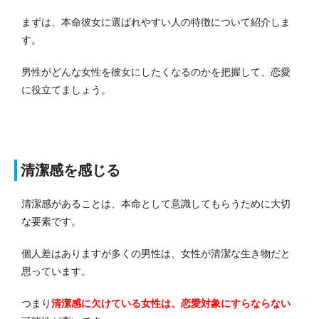
まずは、本命彼女に選ばれやすい人の特徴について紹介しま
す。
男性がどんな女性を彼女にしたくなるのかを把握して、恋愛
に役立てましょう。
清潔感を感じる
清潔感があることは、本命として意識してもらうために大切
な要素です。
個人差はありますが多くの男性は、女性が清潔な生き物だと
思っています。
つまり
清潔感に欠けている女性は、恋愛対象にすらならない