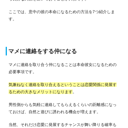
ここでは、意中の彼の本命になるための方法を7つ紹介しま
す。
マメに連絡をする仲になる
マメに連絡を取り合う仲になることは本命彼女になるための
必要事項です。
気兼ねなく連絡を取り合えるということは恋愛関係に発展す
るための大きなメリットになります
。
男性側からも気軽に連絡してもらえるくらいの距離感になっ
ておけば、自然と遊びに誘われる機会が増えます。
当然、それだけ恋愛に発展するチャンスが舞い降りる確率も