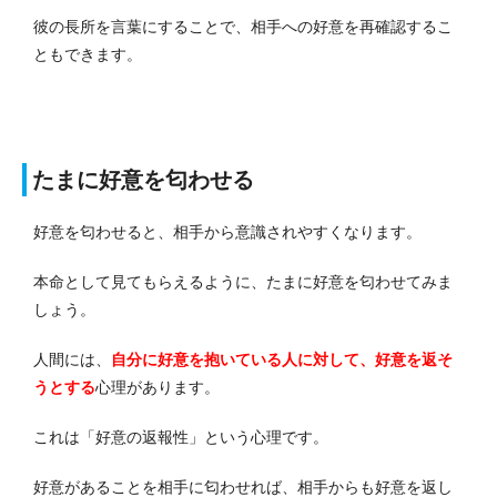
彼の長所を言葉にすることで、相手への好意を再確認するこ
ともできます。
たまに好意を匂わせる
好意を匂わせると、相手から意識されやすくなります。
本命として見てもらえるように、たまに好意を匂わせてみま
しょう。
人間には、
自分に好意を抱いている人に対して、好意を返そ
うとする
心理があります。
これは「好意の返報性」という心理です。
好意があることを相手に匂わせれば、相手からも好意を返し