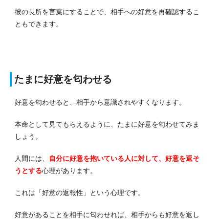
彼の長所を言葉にすることで、相手への好意を再確認するこ
ともできます。
たまに好意を匂わせる
好意を匂わせると、相手から意識されやすくなります。
本命として見てもらえるように、たまに好意を匂わせてみま
しょう。
人間には、
自分に好意を抱いている人に対して、好意を返そ
うとする
心理があります。
これは「好意の返報性」という心理です。
好意があることを相手に匂わせれば、相手からも好意を返し