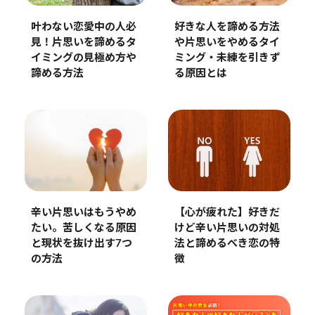
叶わない恋愛中の人必
好きな人を諦める方法
見！片思いを諦めるタ
や片思いをやめるタイ
イミングの見極め方や
ミング・未練を引きず
諦める方法
る原因とは
辛い片思いはもうやめ
【心が疲れた】好きだ
たい。苦しくなる原因
けど辛い片思いの対処
と現状を抜け出す7つ
法と諦めるべき恋の特
の方法
徴