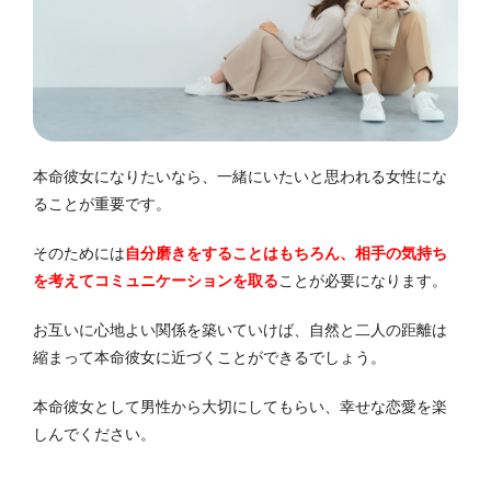
本命彼女になりたいなら、一緒にいたいと思われる女性にな
ることが重要です。
そのためには
自分磨きをすることはもちろん、
相手の気
持ち
を考えてコミュニケーションを取る
ことが必要になります。
お互いに心地よい関係を築いていけば、自然と二人の距離は
縮まって本命彼女に近づくことができるでしょう。
本命彼女として男性から大切にしてもらい、幸せな恋愛を楽
しんでください。