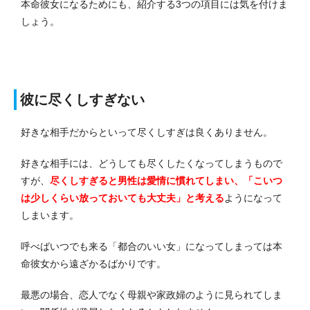
本命彼女になるためにも、紹介する3つの項目には気を付けま
しょう。
彼に尽くしすぎない
好きな相手だからといって尽くしすぎは良くありません。
好きな相手には、どうしても尽くしたくなってしまうもので
すが、
尽くしすぎると男性は愛情に慣れてしまい、「こいつ
は少しくらい放っておいても大丈夫」と考える
ようになって
しまいます。
呼べばいつでも来る「都合のいい女」になってしまっては本
命彼女から遠ざかるばかりです。
最悪の場合、恋人でなく母親や家政婦のように見られてしま