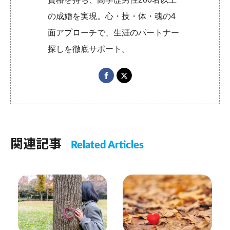
の成婚を実現。心・技・体・魂の4
面アプローチで、生涯のパートナー
探しを徹底サポート。
関連記事
Related Articles