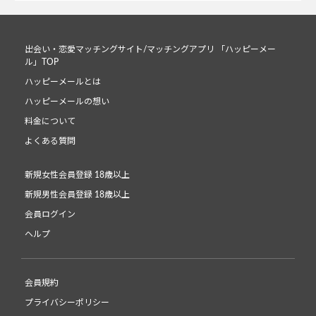
出会い・恋愛マッチングサイト/マッチングアプリ 「ハッピーメー
ル」TOP
ハッピーメールとは
ハッピーメールの想い
料金について
よくある質問
新規女性会員登録 18歳以上
新規男性会員登録 18歳以上
会員ログイン
ヘルプ
会員規約
プライバシーポリシー