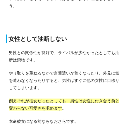
う。
女性として油断しない
男性との関係性が良好で、ライバルが少なかったとしても油
断は禁物です。
やり取りを重ねるなかで言葉遣いが荒くなったり、外見に気
を遣わなくなったりすると、男性はすぐに他の女性に目移り
してしまいます。
例えそれが彼女だったとしても、男性は女性に付き合う前と
変わらない可愛さを求めます
。
本命彼女になる前ならなおさらです。