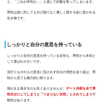
と、「これが本性か…」と感じて距離を取ってしまいます。
男性は誰に対しても分け隔てなく優しく接する姿に惹かれる
生き物です。
しっかりと自分の意思を持っている
しっかりと自分の意思を持っている女性も、男性から本命と
して選ばれやすいです。
流行りものや人の意見に流されず自分の理想を追う姿は、男
性から見ても魅力的に映ります。
我がまま過ぎるのも良くありませんが、
デート内容を全て男
性任せにしてしまうと「つまらない女性」とされてしまう
可
能性があります。