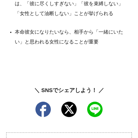
は、「彼に尽くしすぎない」「彼を束縛しない」
「女性として油断しない」ことが挙げられる
本命彼女になりたいなら、相手から「一緒にいた
い」と思われる女性になることが重要
＼ SNSでシェアしよう！ ／