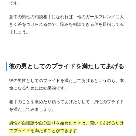
です。
意中の男性の相談相手になれれば、他のガールフレンドに大
きく差をつけられるので、悩みを相談できる仲を目指してみ
ましょう。
彼の男としてのプライドを満たしてあげる
彼の男性としてのプライドを満たしてあげるというのも、本
命になるためには効果的です。
相手のことを褒めたり頼ってあげたりして、男性のプライド
を満たしてみましょう。
男性が自慢話や自分語りを始めたときは、聞いてあげるだけ
でプライドを満たすことができます
。