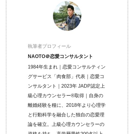
執筆者プロフィール
NAOTO＠恋愛コンサルタント
1984年生まれ｜恋愛コンサルティン
グサービス「肉食部」代表｜恋愛コ
ンサルタント｜2023年 JADP認定上
級心理カウンセラー®取得｜自身の
離婚経験を糧に、2018年より心理学
と行動科学を融合した独自の恋愛理
論を確立。上級心理カウンセラーの
資格を持ち、高学歴男性200名以上