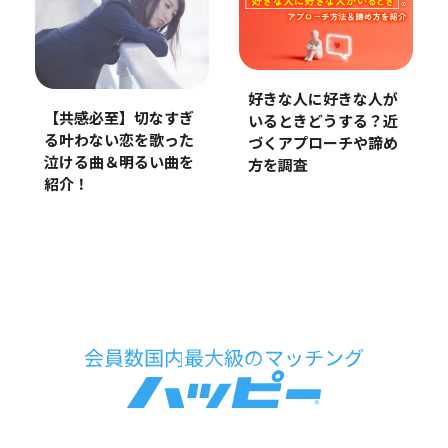
好きな人に好きな人が
【共感必至】切なすぎ
いるときどうする？近
る叶わない恋を歌った
づくアプローチや諦め
泣ける曲＆明るい曲を
方を調査
紹介！