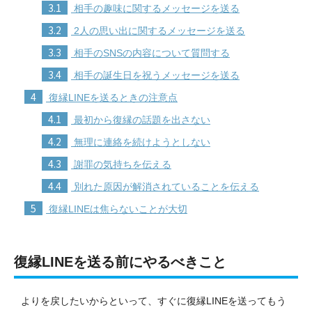
3.1
相手の趣味に関するメッセージを送る
3.2
2人の思い出に関するメッセージを送る
3.3
相手のSNSの内容について質問する
3.4
相手の誕生日を祝うメッセージを送る
4
復縁LINEを送るときの注意点
4.1
最初から復縁の話題を出さない
4.2
無理に連絡を続けようとしない
4.3
謝罪の気持ちを伝える
4.4
別れた原因が解消されていることを伝える
5
復縁LINEは焦らないことが大切
復縁LINEを送る前にやるべきこと
よりを戻したいからといって、すぐに復縁LINEを送ってもう