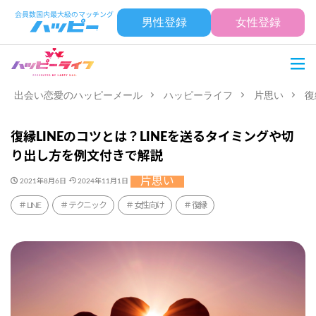
男性登録
女性登録
出会い恋愛のハッピーメール
ハッピーライフ
片思い
復
復縁LINEのコツとは？LINEを送るタイミングや切
り出し方を例文付きで解説
片思い
2021年8月6日
2024年11月1日
LINE
テクニック
女性向け
復縁