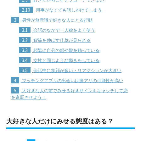
2.10
用事がなくても話しかけてしまう
3
男性が無意識で好きな人にとる行動
3.1
会話のなかで一人称をよく使う
3.2
背筋を伸ばす仕草が見られる
3.3
頻繁に自分の顔や髪を触っている
3.4
女性と同じような動きをしている
3.5
会話中に笑顔が多い・リアクションが大きい
4
マッチングアプリの出会いは脈アリの可能性が高い
5
大好きな人の前でみせる好きサインをキャッチして恋
を進展させよう！
大好きな人だけにみせる態度はある？