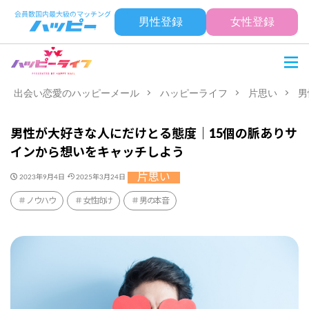
男性登録
女性登録
出会い恋愛のハッピーメール
ハッピーライフ
片思い
男
男性が大好きな人にだけとる態度｜15個の脈ありサ
インから想いをキャッチしよう
片思い
2023年9月4日
2025年3月24日
ノウハウ
女性向け
男の本音