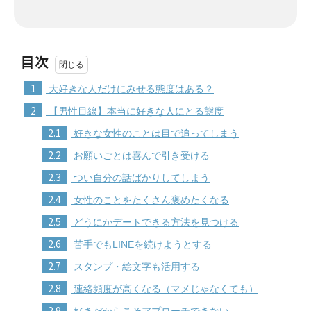
目次
1
大好きな人だけにみせる態度はある？
2
【男性目線】本当に好きな人にとる態度
2.1
好きな女性のことは目で追ってしまう
2.2
お願いごとは喜んで引き受ける
2.3
つい自分の話ばかりしてしまう
2.4
女性のことをたくさん褒めたくなる
2.5
どうにかデートできる方法を見つける
2.6
苦手でもLINEを続けようとする
2.7
スタンプ・絵文字も活用する
2.8
連絡頻度が高くなる（マメじゃなくても）
2.9
好きだからこそアプローチできない