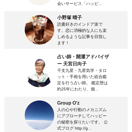
会いサービス「ハッピ...
小野塚 晴子
読書好きのインドア派で
す。恋に消極的な人にも楽
しめるような記事を目指し
ます！
占い師・開運アドバイザ
ー 天宮日向子
干支九星・九星気学・タロ
ット・手相を用いた総合鑑
定を行う占い師。 鑑定歴は
約25年にわたり、個...
Group O'z
人の心や行動のメカニズム
にアプローチしてハッピー
の秘密を探りたいです。 公
式ブログ http://g...