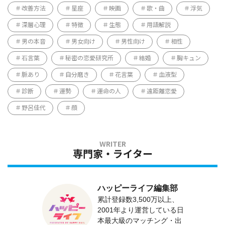
改善方法
星座
映画
歌・曲
浮気
深層心理
特徴
生態
用語解説
男の本音
男女向け
男性向け
相性
石言葉
秘密の恋愛研究所
結婚
胸キュン
脈あり
自分磨き
花言葉
血液型
診断
運勢
運命の人
遠距離恋愛
野呂佳代
顔
専門家・ライター
ハッピーライフ編集部
累計登録数3,500万以上、
2001年より運営している日
本最大級のマッチング・出