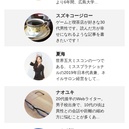
より6年間、広島大学...
スズキコージロー
ゲームと喫茶店が好きな30
代男性です。読んだ方が幸
せになれるような記事を書
きたいです！
夏海
世界五大ミスコンの一つで
ある、ミススプラナショナ
ルの2019年日本代表兼、ネ
イルサロン経営をして...
ナオユキ
20代後半のWebライター。
男子校出身で、10代の頃は
異性との会話や距離の縮め
方に悩むことが多くあ...