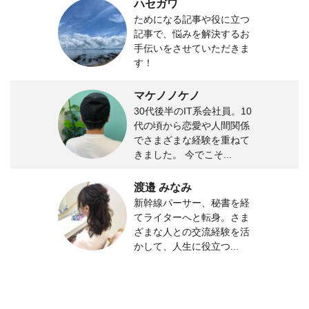
ハセガワ
ためになる記事や役に立つ
記事で、悩みを解決するお
手伝いをさせていただきま
す！
マケノノケノ
30代後半のIT系会社員。10
代の頃から恋愛や人間関係
でさまざまな経験を重ねて
きました。 今でこそ...
渡邉 みなみ
新幹線パーサー、秘書を経
てライターへと転身。さま
ざまな人との交流経験を活
かして、人生に役立つ...