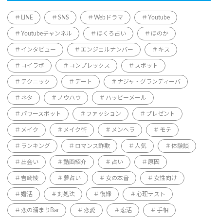
LINE
SNS
Webドラマ
Youtube
Youtubeチャンネル
ほくろ占い
ほのか
インタビュー
エンジェルナンバー
キス
コイラボ
コンプレックス
スポット
テクニック
デート
ナジャ・グランディーバ
ネタ
ノウハウ
ハッピーメール
パワースポット
ファッション
プレゼント
メイク
メイク術
メンヘラ
モテ
ランキング
ロマンス詐欺
人気
体験談
出会い
動画紹介
占い
原因
吉崎綾
夢占い
女の本音
女性向け
婚活
対処法
復縁
心理テスト
恋の溜まりBar
恋愛
恋活
手相