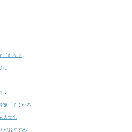
て活動終了
題に
コン
肯定してくれる
る人続出
リがおすすめ！