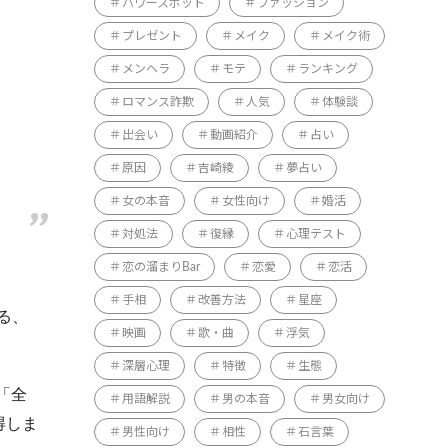
パワースポット
ファッション
プレゼント
メイク
メイク術
メンヘラ
モテ
ランキング
ロマンス詐欺
人気
体験談
出会い
動画紹介
占い
原因
吉崎綾
夢占い
女の本音
女性向け
婚活
対処法
復縁
心理テスト
恋の溜まりBar
恋愛
恋活
手相
改善方法
星座
る、
映画
歌・曲
浮気
深層心理
特徴
生態
「全
用語解説
男の本音
男女向け
得しま
男性向け
相性
石言葉