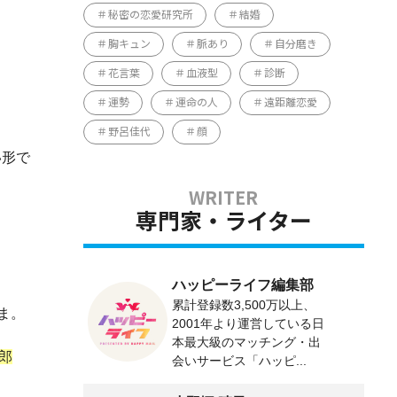
秘密の恋愛研究所
結婚
胸キュン
脈あり
自分磨き
花言葉
血液型
診断
運勢
運命の人
遠距離恋愛
野呂佳代
顔
い形で
専門家・ライター
ハッピーライフ編集部
累計登録数3,500万以上、
ま。
2001年より運営している日
本最大級のマッチング・出
郎
会いサービス「ハッピ...