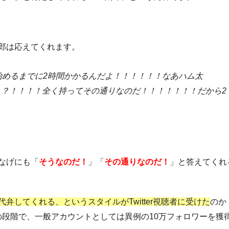
郎は応えてくれます。
始めるまでに2時間かかるんだよ！！！！！！なあハム太
？！！！！全く持ってその通りなのだ！！！！！！！だから2
なげにも「
そうなのだ！
」「
その通りなのだ！
」と答えてくれ
弁してくれる、というスタイルがTwitter視聴者に受けた
のか
数の段階で、一般アカウントとしては異例の10万フォロワーを獲