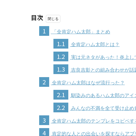
目次
1
「全肯定ハム太郎」まとめ
1.1
全肯定ハム太郎とは？
1.2
実は元ネタがあった！炎上し
1.3
吉良吉影との組み合わせが話
2
全肯定ハム太郎はなぜ流行った？
2.1
馴染みのあるハム太郎のアイ
2.2
みんなの不満を全て受け止め
3
全肯定ハム太郎のテンプレをコピペす
4
肯定的な人との出会いを探すならアプ