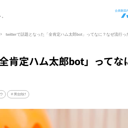
ト。
twitterで話題となった「全肯定ハム太郎bot」ってなに？なぜ流行
た「全肯定ハム太郎bot」ってな
ウ
男女向け