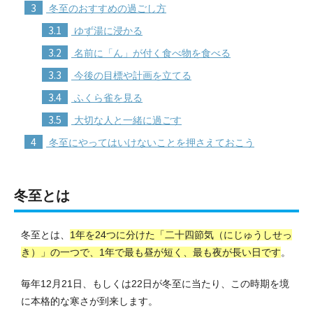
3
冬至のおすすめの過ごし方
3.1
ゆず湯に浸かる
3.2
名前に「ん」が付く食べ物を食べる
3.3
今後の目標や計画を立てる
3.4
ふくら雀を見る
3.5
大切な人と一緒に過ごす
4
冬至にやってはいけないことを押さえておこう
冬至とは
冬至とは、
1年を24つに分けた「二十四節気（にじゅうしせっ
き）」の一つで、1年で最も昼が短く、最も夜が長い日です
。
毎年12月21日、もしくは22日が冬至に当たり、この時期を境
に本格的な寒さが到来します。