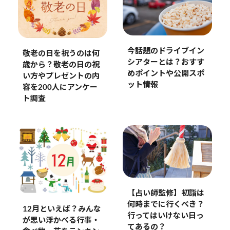
今話題のドライブイン
敬老の日を祝うのは何
シアターとは？おすす
歳から？敬老の日の祝
めポイントや公開スポ
い方やプレゼントの内
ット情報
容を200人にアンケー
ト調査
【占い師監修】初詣は
何時までに行くべき？
12月といえば？みんな
行ってはいけない日っ
が思い浮かべる行事・
てあるの？