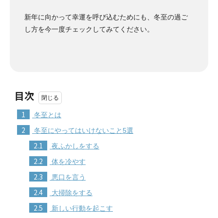
新年に向かって幸運を呼び込むためにも、冬至の過ご
し方を今一度チェックしてみてください。
目次
1
冬至とは
2
冬至にやってはいけないこと5選
2.1
夜ふかしをする
2.2
体を冷やす
2.3
悪口を言う
2.4
大掃除をする
2.5
新しい行動を起こす