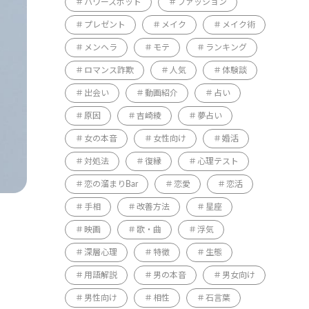
パワースポット
ファッション
プレゼント
メイク
メイク術
メンヘラ
モテ
ランキング
ロマンス詐欺
人気
体験談
出会い
動画紹介
占い
原因
吉崎綾
夢占い
女の本音
女性向け
婚活
対処法
復縁
心理テスト
恋の溜まりBar
恋愛
恋活
手相
改善方法
星座
映画
歌・曲
浮気
深層心理
特徴
生態
用語解説
男の本音
男女向け
男性向け
相性
石言葉