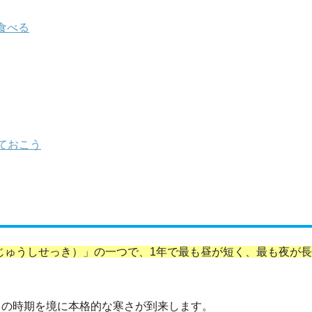
食べる
ておこう
にじゅうしせっき）」の一つで、1年で最も昼が短く、最も夜が
、この時期を境に本格的な寒さが到来します。