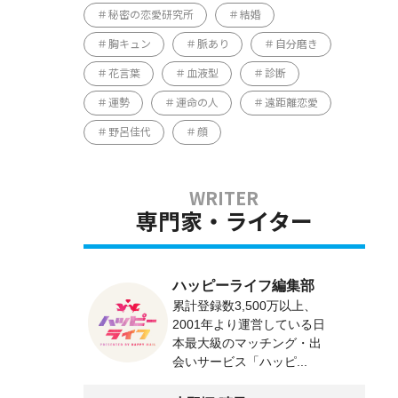
秘密の恋愛研究所
結婚
胸キュン
脈あり
自分磨き
花言葉
血液型
診断
運勢
運命の人
遠距離恋愛
野呂佳代
顔
専門家・ライター
ハッピーライフ編集部
累計登録数3,500万以上、
2001年より運営している日
本最大級のマッチング・出
会いサービス「ハッピ...