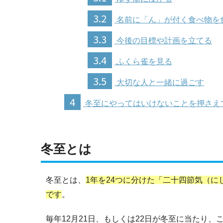
3.2
名前に「ん」が付く食べ物を
3.3
今後の目標や計画を立てる
3.4
ふくら雀を見る
3.5
大切な人と一緒に過ごす
4
冬至にやってはいけないことを押さえ
冬至とは
冬至とは、
1年を24つに分けた「二十四節気（
です
。
毎年12月21日、もしくは22日が冬至に当たり