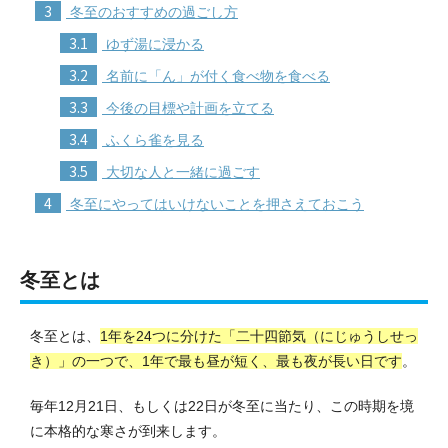
3
冬至のおすすめの過ごし方
3.1
ゆず湯に浸かる
3.2
名前に「ん」が付く食べ物を食べる
3.3
今後の目標や計画を立てる
3.4
ふくら雀を見る
3.5
大切な人と一緒に過ごす
4
冬至にやってはいけないことを押さえておこう
冬至とは
冬至とは、
1年を24つに分けた「二十四節気（にじゅうしせっ
き）」の一つで、1年で最も昼が短く、最も夜が長い日です
。
毎年12月21日、もしくは22日が冬至に当たり、この時期を境
に本格的な寒さが到来します。