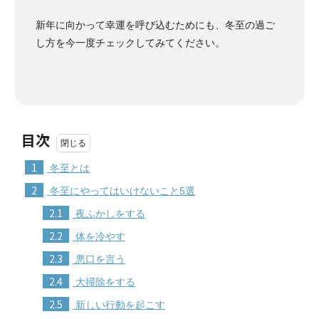
新年に向かって幸運を呼び込むためにも、冬至の過ご
し方を今一度チェックしてみてください。
目次
1
冬至とは
2
冬至にやってはいけないこと5選
2.1
夜ふかしをする
2.2
体を冷やす
2.3
悪口を言う
2.4
大掃除をする
2.5
新しい行動を起こす