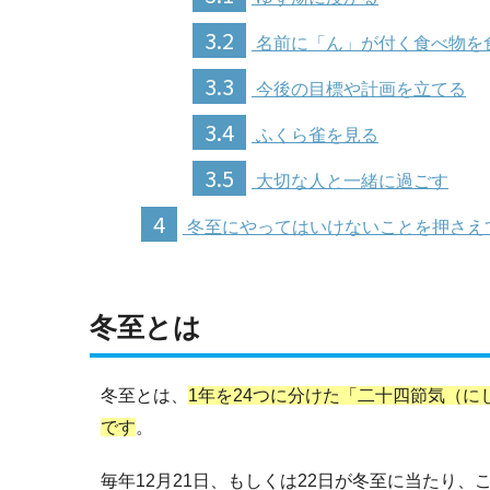
3.2
名前に「ん」が付く食べ物を
3.3
今後の目標や計画を立てる
3.4
ふくら雀を見る
3.5
大切な人と一緒に過ごす
4
冬至にやってはいけないことを押さえ
冬至とは
冬至とは、
1年を24つに分けた「二十四節気（
です
。
毎年12月21日、もしくは22日が冬至に当たり