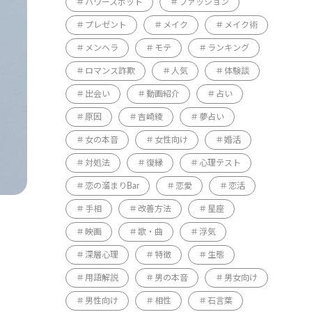
パワースポット
ファッション
プレゼント
メイク
メイク術
メンヘラ
モテ
ランキング
ロマンス詐欺
人気
体験談
出会い
動画紹介
占い
原因
吉崎綾
夢占い
女の本音
女性向け
婚活
対処法
復縁
心理テスト
恋の溜まりBar
恋愛
恋活
手相
改善方法
星座
映画
歌・曲
浮気
深層心理
特徴
生態
用語解説
男の本音
男女向け
男性向け
相性
石言葉