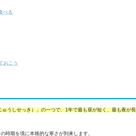
食べる
ておこう
にじゅうしせっき）」の一つで、1年で最も昼が短く、最も夜が
、この時期を境に本格的な寒さが到来します。