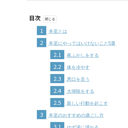
目次
1
冬至とは
2
冬至にやってはいけないこと5選
2.1
夜ふかしをする
2.2
体を冷やす
2.3
悪口を言う
2.4
大掃除をする
2.5
新しい行動を起こす
3
冬至のおすすめの過ごし方
3.1
ゆず湯に浸かる