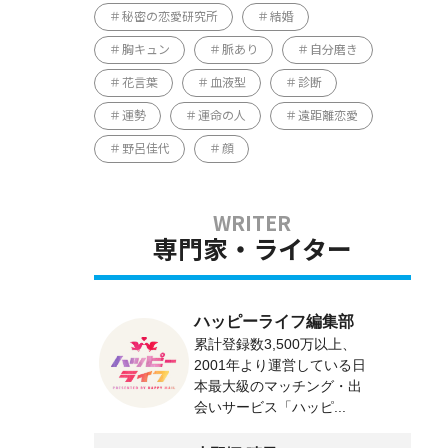
秘密の恋愛研究所
結婚
胸キュン
脈あり
自分磨き
花言葉
血液型
診断
運勢
運命の人
遠距離恋愛
野呂佳代
顔
専門家・ライター
ハッピーライフ編集部
累計登録数3,500万以上、
2001年より運営している日
本最大級のマッチング・出
会いサービス「ハッピ...