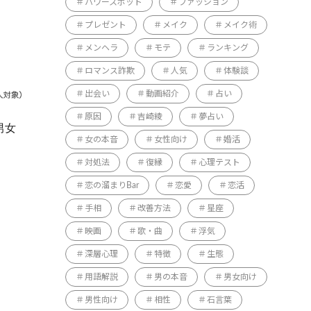
パワースポット
ファッション
プレゼント
メイク
メイク術
メンヘラ
モテ
ランキング
ロマンス詐欺
人気
体験談
出会い
動画紹介
占い
原因
吉崎綾
夢占い
男女
女の本音
女性向け
婚活
対処法
復縁
心理テスト
恋の溜まりBar
恋愛
恋活
手相
改善方法
星座
映画
歌・曲
浮気
深層心理
特徴
生態
用語解説
男の本音
男女向け
男性向け
相性
石言葉