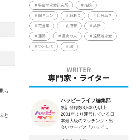
秘密の恋愛研究所
結婚
胸キュン
脈あり
自分磨き
花言葉
血液型
診断
運勢
運命の人
遠距離恋愛
野呂佳代
顔
専門家・ライター
見ら
ハッピーライフ編集部
累計登録数3,500万以上、
2001年より運営している日
味と
本最大級のマッチング・出
会いサービス「ハッピ...