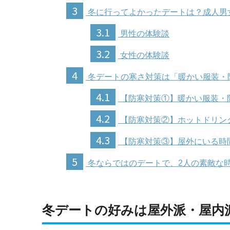
3
冬に行ってよかったデートは？成人男
3.1
男性の体験談
3.2
女性の体験談
4
冬デートの寒さ対策は「暖かい服装・
4.1
【防寒対策①】暖かい服装・
4.2
【防寒対策②】ホットドリン
4.3
【防寒対策③】屋外にいる時
5
冬ならではのデートで、2人の素敵な
冬デートの好みは屋外派・屋内