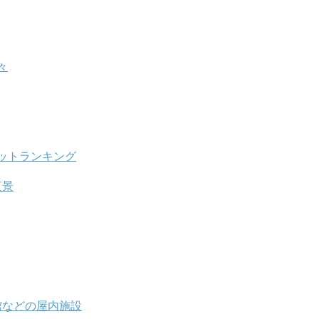
々
ットランキング
夜景
館などの屋内施設