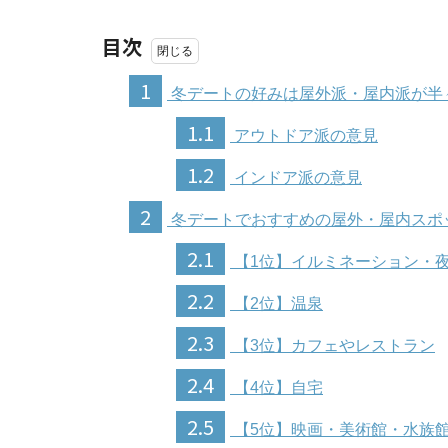
目次
1
冬デートの好みは屋外派・屋内派が半
1.1
アウトドア派の意見
1.2
インドア派の意見
2
冬デートでおすすめの屋外・屋内スポ
2.1
【1位】イルミネーション・
2.2
【2位】温泉
2.3
【3位】カフェやレストラン
2.4
【4位】自宅
2.5
【5位】映画・美術館・水族