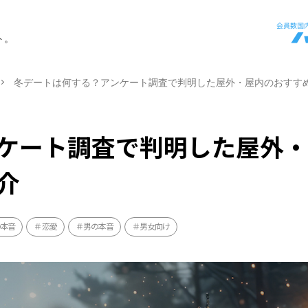
ト。
冬デートは何する？アンケート調査で判明した屋外・屋内のおすす
ケート調査で判明した屋外
介
の本音
恋愛
男の本音
男女向け