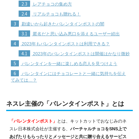
2.3
レアチョコの集め方
2.4
リアルチョコも贈れる！
3
勘違いから起きたバレンタインポストの闇
3.1
匿名だと思い込み悪口を添えるユーザー続出
4
2023年もバレンタインポストは利用できる？
4.1
2023年のバレンタインポストは開催はかなり微妙
5
バレンタインを一緒に楽しめる恋人を見つけよう
6
バレンタインにはチョコレートと一緒に気持ちを伝え
てみては…？
ネスレ主催の「バレンタインポスト」とは
「バレンタインポスト」
とは、キットカットでおなじみのネ
スレ日本株式会社が主催する、
バーチャルチョコをSNS上で
あげたりもらったりとメッセージと共に贈り合えるサービス