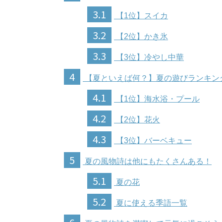
3.1
【1位】スイカ
3.2
【2位】かき氷
3.3
【3位】冷やし中華
4
【夏といえば何？】夏の遊びランキン
4.1
【1位】海水浴・プール
4.2
【2位】花火
4.3
【3位】バーベキュー
5
夏の風物詩は他にもたくさんある！
5.1
夏の花
5.2
夏に使える季語一覧