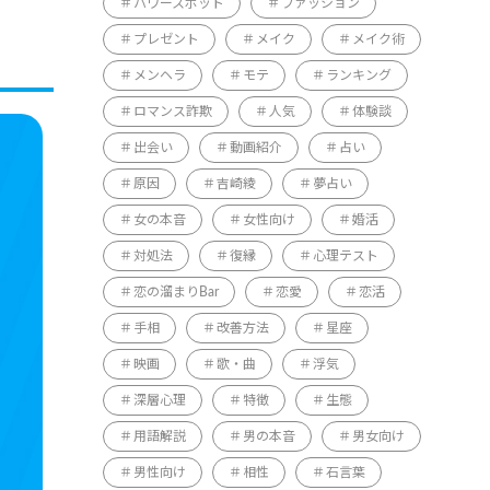
パワースポット
ファッション
プレゼント
メイク
メイク術
メンヘラ
モテ
ランキング
ロマンス詐欺
人気
体験談
出会い
動画紹介
占い
原因
吉崎綾
夢占い
女の本音
女性向け
婚活
対処法
復縁
心理テスト
恋の溜まりBar
恋愛
恋活
手相
改善方法
星座
映画
歌・曲
浮気
深層心理
特徴
生態
用語解説
男の本音
男女向け
男性向け
相性
石言葉