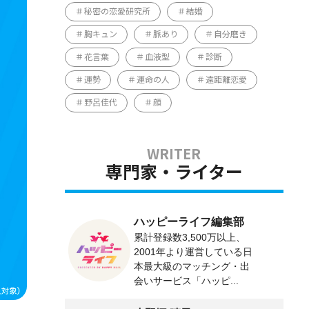
秘密の恋愛研究所
結婚
胸キュン
脈あり
自分磨き
花言葉
血液型
診断
運勢
運命の人
遠距離恋愛
野呂佳代
顔
専門家・ライター
ハッピーライフ編集部
累計登録数3,500万以上、
2001年より運営している日
本最大級のマッチング・出
会いサービス「ハッピ...