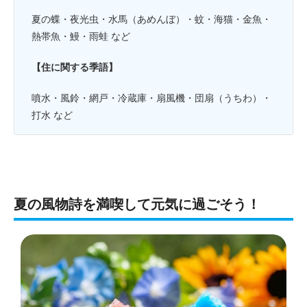
夏の蝶・夜光虫・水馬（あめんぼ）・蚊・海猫・金魚・
熱帯魚・鰻・雨蛙 など
【住に関する季語】
噴水・風鈴・網戸・冷蔵庫・扇風機・団扇（うちわ）・
打水 など
夏の風物詩を満喫して元気に過ごそう！