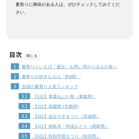
夏祭りに興味がある人は、ぜひチェックしてみてくだ
さい。
目次
1
夏祭りといえば「屋台」を思い浮かべる人が多い
2
夏祭りが好きな人は「約8割」
3
全国の夏祭り人気ランキング
3.1
【1位】青森ねぶた祭（青森県）
3.2
【2位】祇園祭 (京都府)
3.3
【3位】仙台七夕まつり（宮城県）
3.4
【4位】徳島市・阿波おどり（徳島県）
3.5
【5位】秋田竿燈まつり（秋田県）