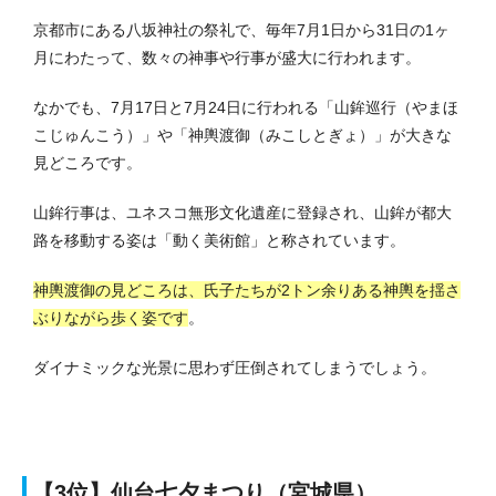
京都市にある八坂神社の祭礼で、毎年7月1日から31日の1ヶ
月にわたって、数々の神事や行事が盛大に行われます。
なかでも、7月17日と7月24日に行われる「山鉾巡行（やまほ
こじゅんこう）」や「神輿渡御（みこしとぎょ）」が大きな
見どころです。
山鉾行事は、ユネスコ無形文化遺産に登録され、山鉾が都大
路を移動する姿は「動く美術館」と称されています。
神輿渡御の見どころは、氏子たちが2トン余りある神輿を揺さ
ぶりながら歩く姿です
。
ダイナミックな光景に思わず圧倒されてしまうでしょう。
【3位】仙台七夕まつり（宮城県）