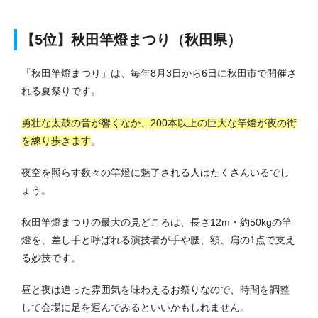
【5位】秋田竿燈まつり（秋田県）
「秋田竿燈まつり」は、毎年8月3日から6日に秋田市で開催さ
れる夏祭りです。
勇壮な太鼓の音が響くなか、200本以上の巨大な竿燈が夜の街
を練り歩きます
。
夜空を照らす数々の竿燈に魅了される人はたくさんいるでし
ょう。
秋田竿燈まつりの最大の見どころは、長さ12m・約50kgの竿
燈を、差し手と呼ばれる演技者が手や腰、額、肩の1点で支え
る妙技です。
昼と夜は違った雰囲気を味わえるお祭りなので、時間を調整
して会場に足を運んでみるといいかもしれません。