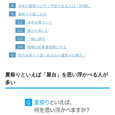
4
今年の夏祭りに行く予定がある人は「約5割」
5
夏祭りの楽しみ方
5.1
浴衣を着ていく
5.2
屋台を楽しむ
5.3
一緒に踊る
5.4
荷物は必要最低限にする
6
世代を超えて楽しめるのが夏祭りの魅力！
夏祭りといえば「屋台」を思い浮かべる人が
多い