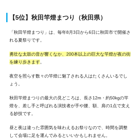
【5位】秋田竿燈まつり（秋田県）
「秋田竿燈まつり」は、毎年8月3日から6日に秋田市で開催さ
れる夏祭りです。
勇壮な太鼓の音が響くなか、200本以上の巨大な竿燈が夜の街
を練り歩きます
。
夜空を照らす数々の竿燈に魅了される人はたくさんいるでし
ょう。
秋田竿燈まつりの最大の見どころは、長さ12m・約50kgの竿
燈を、差し手と呼ばれる演技者が手や腰、額、肩の1点で支え
る妙技です。
昼と夜は違った雰囲気を味わえるお祭りなので、時間を調整
して会場に足を運んでみるといいかもしれません。