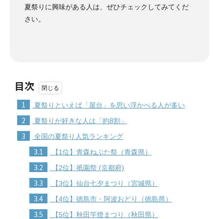
夏祭りに興味がある人は、ぜひチェックしてみてくだ
さい。
目次
1
夏祭りといえば「屋台」を思い浮かべる人が多い
2
夏祭りが好きな人は「約8割」
3
全国の夏祭り人気ランキング
3.1
【1位】青森ねぶた祭（青森県）
3.2
【2位】祇園祭 (京都府)
3.3
【3位】仙台七夕まつり（宮城県）
3.4
【4位】徳島市・阿波おどり（徳島県）
3.5
【5位】秋田竿燈まつり（秋田県）