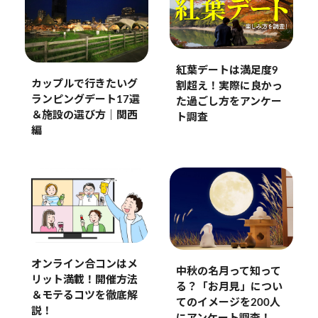
紅葉デートは満足度9
カップルで行きたいグ
割超え！実際に良かっ
ランピングデート17選
た過ごし方をアンケー
＆施設の選び方｜関西
ト調査
編
オンライン合コンはメ
中秋の名月って知って
リット満載！開催方法
る？「お月見」につい
＆モテるコツを徹底解
てのイメージを200人
説！