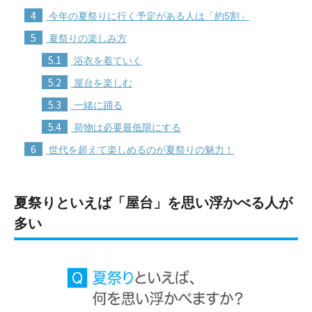
4
今年の夏祭りに行く予定がある人は「約5割」
5
夏祭りの楽しみ方
5.1
浴衣を着ていく
5.2
屋台を楽しむ
5.3
一緒に踊る
5.4
荷物は必要最低限にする
6
世代を超えて楽しめるのが夏祭りの魅力！
夏祭りといえば「屋台」を思い浮かべる人が
多い