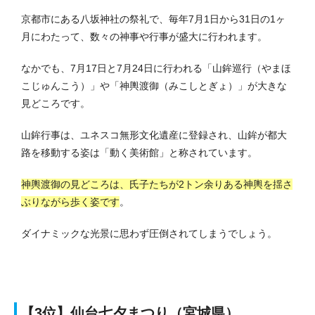
京都市にある八坂神社の祭礼で、毎年7月1日から31日の1ヶ
月にわたって、数々の神事や行事が盛大に行われます。
なかでも、7月17日と7月24日に行われる「山鉾巡行（やまほ
こじゅんこう）」や「神輿渡御（みこしとぎょ）」が大きな
見どころです。
山鉾行事は、ユネスコ無形文化遺産に登録され、山鉾が都大
路を移動する姿は「動く美術館」と称されています。
神輿渡御の見どころは、氏子たちが2トン余りある神輿を揺さ
ぶりながら歩く姿です
。
ダイナミックな光景に思わず圧倒されてしまうでしょう。
【3位】仙台七夕まつり（宮城県）