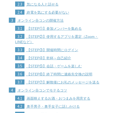
2.3
気になる人と話せる
2.4
終電を気にする必要がない
3
オンライン合コンの開催方法
3.1
【STEP①】参加メンバーを集める
3.2
【STEP②】使用するアプリを選定（Zoom・
LINEなど）
3.3
【STEP③】開催時間にログイン
3.4
【STEP④】乾杯～自己紹介
3.5
【STEP⑤】会話・ゲームを楽しむ
3.6
【STEP⑥】終了時間に連絡先交換の説明
3.7
【STEP⑦】解散後にお礼のメッセージを送る
4
オンライン合コンでモテるコツ
4.1
画面映えするお酒・おつまみを用意する
4.2
奥手男子・奥手女子に話しかける