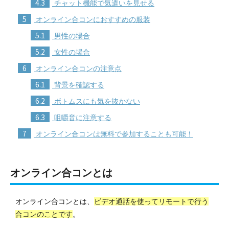
4.3
チャット機能で気遣いを見せる
5
オンライン合コンにおすすめの服装
5.1
男性の場合
5.2
女性の場合
6
オンライン合コンの注意点
6.1
背景を確認する
6.2
ボトムスにも気を抜かない
6.3
咀嚼音に注意する
7
オンライン合コンは無料で参加することも可能！
オンライン合コンとは
オンライン合コンとは、
ビデオ通話を使ってリモートで行う
合コンのことです
。