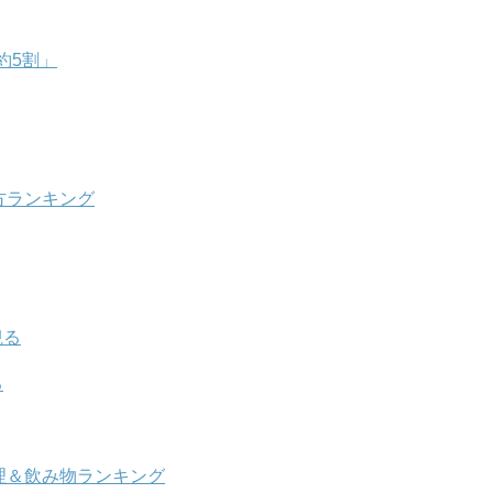
約5割」
方ランキング
観る
る
理＆飲み物ランキング