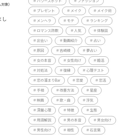
パワースポット
ファッション
プレゼント
メイク
メイク術
まし
メンヘラ
モテ
ランキング
ロマンス詐欺
人気
体験談
出会い
動画紹介
占い
原因
吉崎綾
夢占い
女の本音
女性向け
婚活
対処法
復縁
心理テスト
恋の溜まりBar
恋愛
恋活
手相
改善方法
星座
映画
歌・曲
浮気
深層心理
特徴
生態
用語解説
男の本音
男女向け
男性向け
相性
石言葉