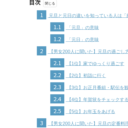
目次
1
元旦と元日の違いを知っている人は「
1.1
「元旦」の意味
1.2
「元日」の意味
2
【男女200人に聞いた】元旦の過ごし
2.1
【1位】家でゆっくり過ごす
2.2
【2位】初詣に行く
2.3
【3位】お正月番組・駅伝を
2.4
【4位】年賀状をチェックす
2.5
【5位】お年玉をあげる
3
【男女200人に聞いた】元旦の定番料