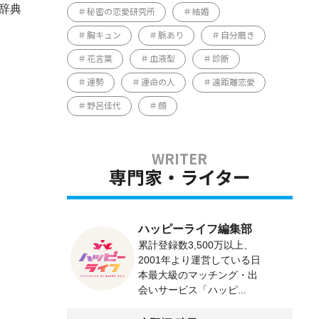
辞典
秘密の恋愛研究所
結婚
胸キュン
脈あり
自分磨き
花言葉
血液型
診断
運勢
運命の人
遠距離恋愛
野呂佳代
顔
専門家・ライター
ハッピーライフ編集部
累計登録数3,500万以上、
2001年より運営している日
本最大級のマッチング・出
会いサービス「ハッピ...