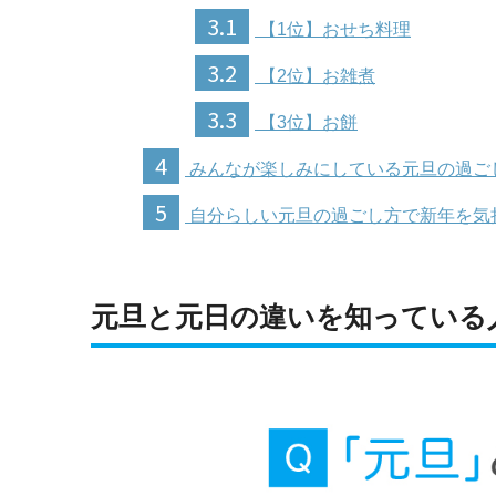
3.1
【1位】おせち料理
3.2
【2位】お雑煮
3.3
【3位】お餅
4
みんなが楽しみにしている元旦の過ご
5
自分らしい元旦の過ごし方で新年を気
元旦と元日の違いを知っている