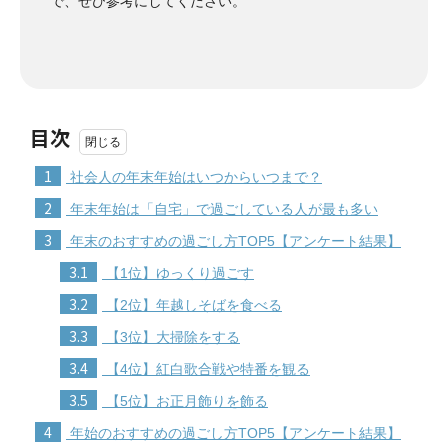
で、ぜひ参考にしてください。
目次
1
社会人の年末年始はいつからいつまで？
2
年末年始は「自宅」で過ごしている人が最も多い
3
年末のおすすめの過ごし方TOP5【アンケート結果】
3.1
【1位】ゆっくり過ごす
3.2
【2位】年越しそばを食べる
3.3
【3位】大掃除をする
3.4
【4位】紅白歌合戦や特番を観る
3.5
【5位】お正月飾りを飾る
4
年始のおすすめの過ごし方TOP5【アンケート結果】