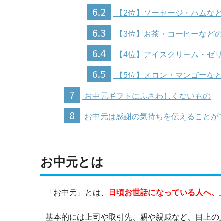
6.2
【2位】ソーセージ・ハムな
6.3
【3位】お茶・コーヒーなど
6.4
【4位】アイスクリーム・ゼ
6.5
【5位】メロン・マンゴーな
7
お中元ギフトにふさわしくないもの
8
お中元は感謝の気持ちを伝えることが
お中元とは
「お中元」とは、
日頃お世話になっている人へ、
基本的には上司や取引先、親や親戚など、目上の