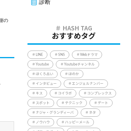
診断
謝の
おすすめタグ
LINE
SNS
Webドラマ
Youtube
Youtubeチャンネル
ほくろ占い
ほのか
。
インタビュー
エンジェルナンバー
キス
コイラボ
コンプレックス
スポット
テクニック
デート
ナジャ・グランディーバ
ネタ
ノウハウ
ハッピーメール