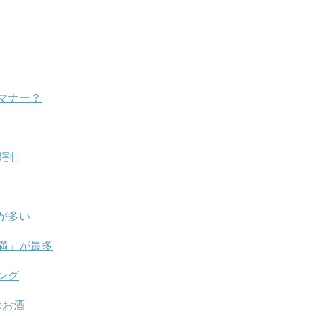
マナー？
3割」
が多い
未満」が最多
ング
のお酒