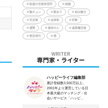
秘密の恋愛研究所
結婚
胸キュン
脈あり
自分磨き
花言葉
血液型
診断
運勢
運命の人
遠距離恋愛
野呂佳代
顔
専門家・ライター
ハッピーライフ編集部
累計登録数3,500万以上、
2001年より運営している日
本最大級のマッチング・出
会いサービス「ハッピ...