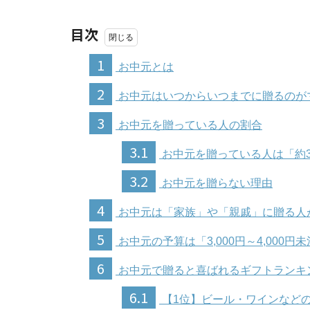
目次
1
お中元とは
2
お中元はいつからいつまでに贈るのが
3
お中元を贈っている人の割合
3.1
お中元を贈っている人は「約
3.2
お中元を贈らない理由
4
お中元は「家族」や「親戚」に贈る人
5
お中元の予算は「3,000円～4,000円
6
お中元で贈ると喜ばれるギフトランキ
6.1
【1位】ビール・ワインなど