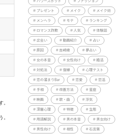
パワースポット
ファッション
プレゼント
メイク
メイク術
メンヘラ
モテ
ランキング
ロマンス詐欺
人気
体験談
出会い
動画紹介
占い
原因
吉崎綾
夢占い
女の本音
女性向け
婚活
対処法
復縁
心理テスト
恋の溜まりBar
恋愛
恋活
手相
改善方法
星座
映画
歌・曲
浮気
す。
深層心理
特徴
生態
う。
用語解説
男の本音
男女向け
男性向け
相性
石言葉