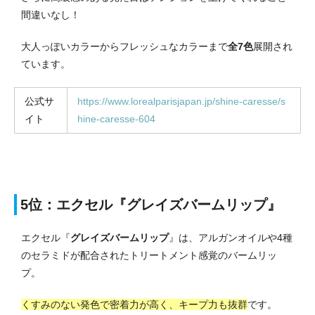
間違いなし！
大人っぽいカラーからフレッシュなカラーまで
全7色
展開され
ています。
公式サ
https://www.lorealparisjapan.jp/shine-caresse/s
イト
hine-caresse-604
5位：エクセル『グレイズバームリップ』
エクセル『
グレイズバームリップ
』は、アルガンオイルや4種
のセラミドが配合されたトリートメント感覚のバームリッ
プ。
くすみのない発色で密着力が高く、キープ力も抜群
です。