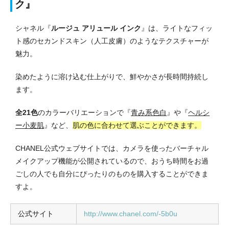
ク』
シャネル『
ルージュ アリュール インク
』は、ライトなフィッ
ト感のセカンドスキン（人工皮膚）のようなテクスチャーが
魅力。
染めたように溶け込む仕上がりで、鮮やかさが長時間持続し
ます。
全21色
のカラーバリエーションで『
青み系色白
』や『
ヘルシ
ー小麦肌
』など、
肌の色に合わせて選ぶことができます。
CHANEL公式ウェブサイトでは、カメラを使ったバーチャル
メイクアップ機能が公開されているので、おうち時間をお過
ごしの人でも自分にぴったりのものを購入することができま
すよ。
公式サイト
http://www.chanel.com/-5b0u