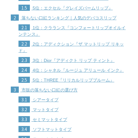
1.5
5位：エクセル『グレイズバームリップ』
2
落ちない口紅ランキング｜人気のデパコスリップ
2.1
1位：クラランス『コンフォートリップオイルイ
ンテンス』
2.2
2位：アディクション『ザ マットリップ リキッ
ド』
2.3
3位：Dior『アディクト リップ ティント』
2.4
4位：シャネル『ルージュ アリュール インク』
2.5
5位：THREE『リリカルリップブルーム』
3
市販の落ちない口紅の選び方
3.1
シアータイプ
3.2
マットタイプ
3.3
セミマットタイプ
3.4
ソフトマットタイプ