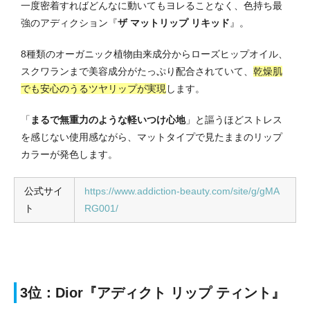
一度密着すればどんなに動いてもヨレることなく、色持ち最
強のアディクション『
ザ マットリップ リキッド
』。
8種類のオーガニック植物由来成分からローズヒップオイル、
スクワランまで美容成分がたっぷり配合されていて、
乾燥肌
でも安心のうるツヤリップが実現
します。
「
まるで無重力のような軽いつけ心地
」と謳うほどストレス
を感じない使用感ながら、マットタイプで見たままのリップ
カラーが発色します。
公式サイ
https://www.addiction-beauty.com/site/g/gMA
ト
RG001/
3位：Dior『アディクト リップ ティント』