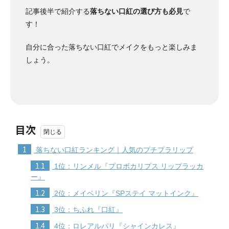
記事後半で紹介する
落ちない口紅の選び方も必見
で
す！
自分に合った落ちない口紅でメイクをもっと楽しみま
しょう。
目次
1
落ちない口紅ランキング｜人気のプチプラリップ
1.1
1位：リンメル『プロボカリプス リップラッカ
ー』
1.2
2位：メイベリン『SPステイ マットインク』
1.3
3位：ちふれ『口紅』
1.4
4位：ロレアルパリ『シャインカレス』