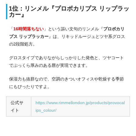
1位：リンメル『プロボカリプス リップラッ
カー』
「
16時間落ちない
」という謳い文句のリンメル『
プロボカリ
プス リップラッカー
』は、リキッドルージュとツヤ系グロス
の2段階処方。
グロスタイプでありながらしっかりした発色と、ツヤコート
でぷっくら厚みのある唇が実現できます。
保湿力も抜群なので、空調のきついオフィスや乾燥する季節
にもぴったりですよ。
公式サ
https://www.rimmellondon.jp/products/provocal
イト
ips_colour/