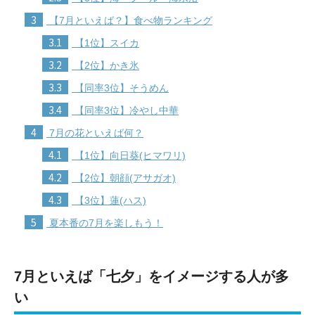
3
【7月といえば？】食べ物ランキング
3.1
【1位】スイカ
3.2
【2位】かき氷
3.3
【同率3位】そうめん
3.4
【同率3位】冷やし中華
4
7月の花といえば何？
4.1
【1位】向日葵(ヒマワリ)
4.2
【2位】朝顔(アサガオ)
4.3
【3位】蓮(ハス)
5
夏本番の7月を楽しもう！
7月といえば「七夕」をイメージする人が多
い