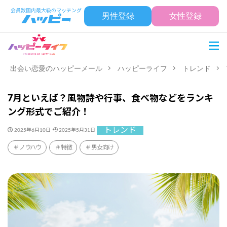
男性登録
女性登録
出会い恋愛のハッピーメール
ハッピーライフ
トレンド
7月といえば？風物詩や行事、食べ物などをランキ
ング形式でご紹介！
トレンド
2025年6月10日
2025年5月31日
ノウハウ
特徴
男女向け