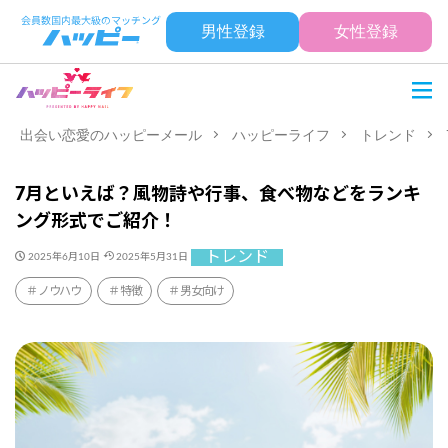
男性登録
女性登録
出会い恋愛のハッピーメール
ハッピーライフ
トレンド
7月といえば？風物詩や行事、食べ物などをランキ
ング形式でご紹介！
トレンド
2025年6月10日
2025年5月31日
ノウハウ
特徴
男女向け