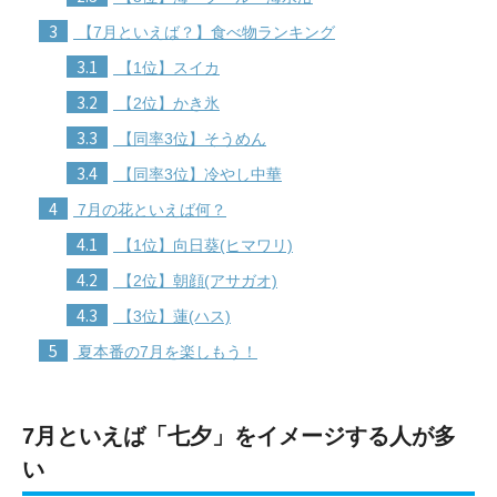
3
【7月といえば？】食べ物ランキング
3.1
【1位】スイカ
3.2
【2位】かき氷
3.3
【同率3位】そうめん
3.4
【同率3位】冷やし中華
4
7月の花といえば何？
4.1
【1位】向日葵(ヒマワリ)
4.2
【2位】朝顔(アサガオ)
4.3
【3位】蓮(ハス)
5
夏本番の7月を楽しもう！
7月といえば「七夕」をイメージする人が多
い