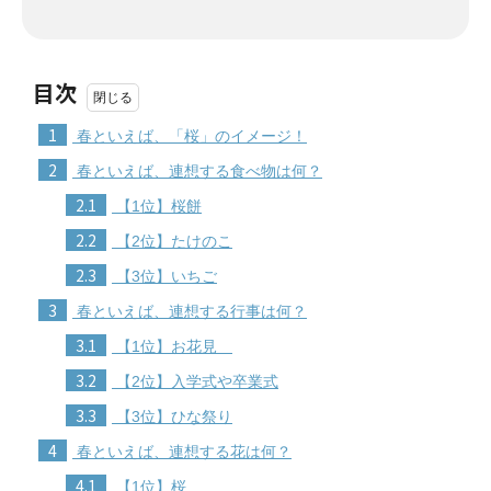
目次
1
春といえば、「桜」のイメージ！
2
春といえば、連想する食べ物は何？
2.1
【1位】桜餅
2.2
【2位】たけのこ
2.3
【3位】いちご
3
春といえば、連想する行事は何？
3.1
【1位】お花見
3.2
【2位】入学式や卒業式
3.3
【3位】ひな祭り
4
春といえば、連想する花は何？
4.1
【1位】桜