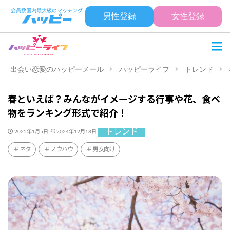
男性登録
女性登録
出会い恋愛のハッピーメール
ハッピーライフ
トレンド
春といえば？みんながイメージする行事や花、食べ
物をランキング形式で紹介！
トレンド
2025年1月5日
2024年12月18日
ネタ
ノウハウ
男女向け