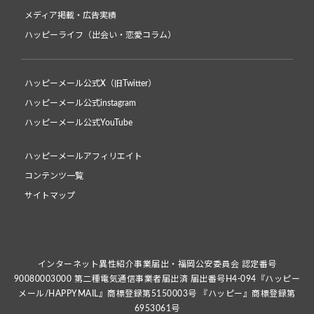
メディア掲載・広告実績
ハッピーライフ（出会い・恋愛コラム）
ハッピーメール公式X（旧Twitter）
ハッピーメール公式instagram
ハッピーメール公式YouTube
ハッピーメールアフィリエイト
コンテンツ一覧
サイトマップ
インターネット異性紹介事業届出・福岡公安委員会 認定番号
90080003000 第二種電気通信事業者届出済 届出番号H4-094『ハッピー
メール/HAPPYMAIL』商標登録第5150003号 『ハッピー』商標登録第
6953061号