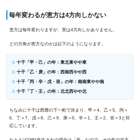
毎年変わるが恵方は4方向しかない
恵方は毎年変わりますが、実は4方向しかありません。
どの方角が恵方なのかは以下のようになります。
十干「甲・己」の年：東北東やや東
十干「乙・庚」の年：西南西やや西
十干「丙・辛・戊・癸」の年：南南東やや南
十干「丁・壬」の年：北北西やや北
ちなみに十干は西暦の下一桁で決まり、甲＝4、乙＝5、丙＝
6、丁＝7、戊＝8、己＝9、庚＝0、辛＝1、壬＝2、癸＝3と対
応しています。
たとえば1991年生まれの場合は「辛」なので、その年の吉方