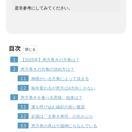
是非参考にしてみてください。
目次
1
【2025年】恵方巻きの方角は？
2
恵方巻きの方角の決め方は？
2.1
神様がいる方角によって決まる
2.2
毎年変わるが恵方は4方向しかない
3
恵方巻きを食べる意味・由来は？
3.1
運を呼び込む縁起の良い風習
3.2
起源は「太巻き寿司」の丸かぶり
3.3
恵方巻の具は七福神にちなんでいる