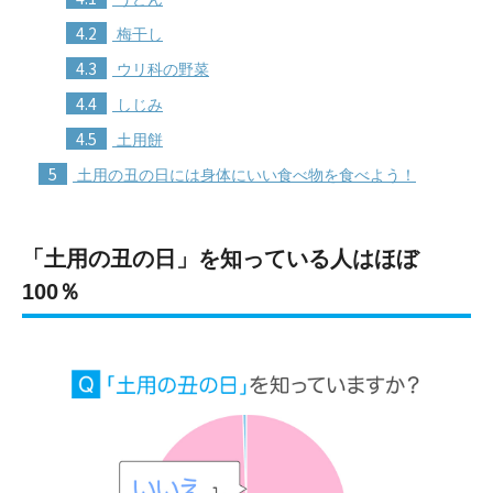
4.2
梅干し
4.3
ウリ科の野菜
4.4
しじみ
4.5
土用餅
5
土用の丑の日には身体にいい食べ物を食べよう！
「土用の丑の日」を知っている人はほぼ
100％