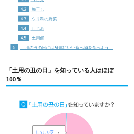
4.2
梅干し
4.3
ウリ科の野菜
4.4
しじみ
4.5
土用餅
5
土用の丑の日には身体にいい食べ物を食べよう！
「土用の丑の日」を知っている人はほぼ
100％