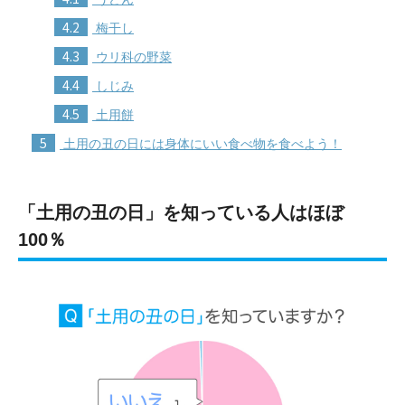
4.2
梅干し
4.3
ウリ科の野菜
4.4
しじみ
4.5
土用餅
5
土用の丑の日には身体にいい食べ物を食べよう！
「土用の丑の日」を知っている人はほぼ
100％