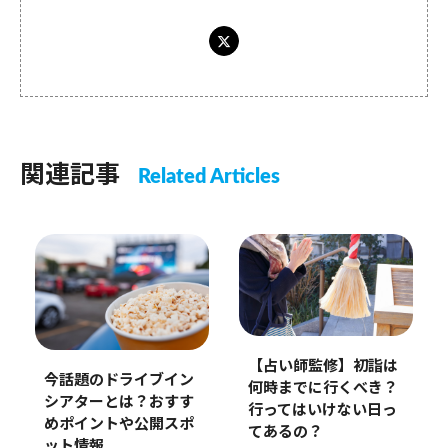
関連記事
Related Articles
【占い師監修】初詣は
今話題のドライブイン
何時までに行くべき？
シアターとは？おすす
行ってはいけない日っ
めポイントや公開スポ
てあるの？
ット情報