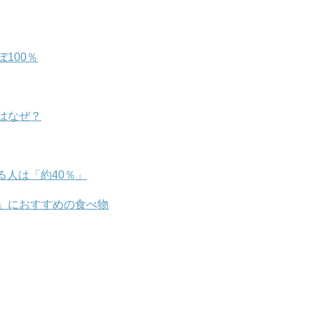
100％
はなぜ？
人は「約40％」
」におすすめの食べ物