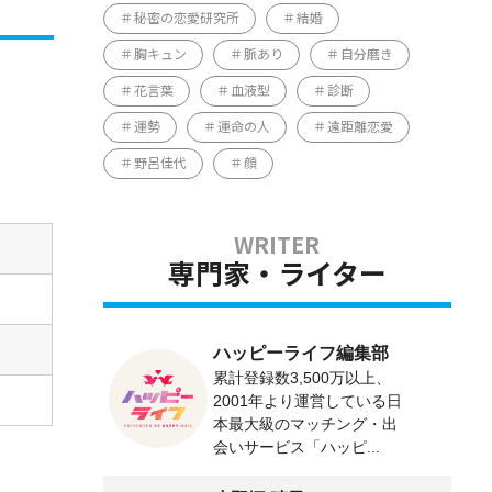
秘密の恋愛研究所
結婚
胸キュン
脈あり
自分磨き
花言葉
血液型
診断
運勢
運命の人
遠距離恋愛
野呂佳代
顔
専門家・ライター
ハッピーライフ編集部
累計登録数3,500万以上、
2001年より運営している日
本最大級のマッチング・出
会いサービス「ハッピ...