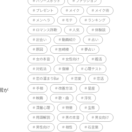
パワースポット
ファッション
プレゼント
メイク
メイク術
メンヘラ
モテ
ランキング
ロマンス詐欺
人気
体験談
出会い
動画紹介
占い
原因
吉崎綾
夢占い
女の本音
女性向け
婚活
対処法
復縁
心理テスト
恋の溜まりBar
恋愛
恋活
手相
改善方法
星座
習が
映画
歌・曲
浮気
深層心理
特徴
生態
用語解説
男の本音
男女向け
男性向け
相性
石言葉