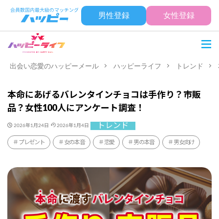
男性登録
女性登録
出会い恋愛のハッピーメール
ハッピーライフ
トレンド
本命にあげるバレンタインチョコは手作り？市販
品？女性100人にアンケート調査！
トレンド
2026年1月24日
2026年1月4日
プレゼント
女の本音
恋愛
男の本音
男女向け